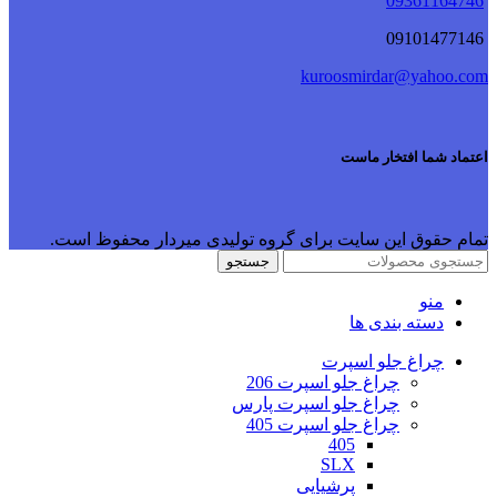
09361164746
09101477146
kuroosmirdar@yahoo.com
اعتماد شما افتخار ماست
تمام حقوق این سایت برای گروه تولیدی میردار محفوظ است.
جستجو
منو
دسته بندی ها
چراغ جلو اسپرت
چراغ جلو اسپرت 206
چراغ جلو اسپرت پارس
چراغ جلو اسپرت 405
405
SLX
پرشیایی