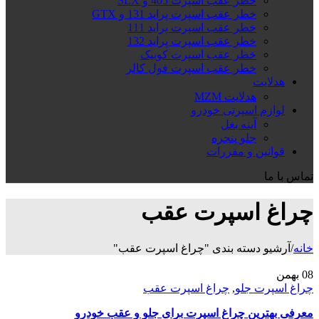
خطر عقب اسپرت 405 و SLX
خطر عقب اسپرت پراید 131 و GTX
خطر عقب اسپرت پراید 111
خطر عقب اسپرت پراید 132
خطر عقب اسپرت کوییک
خطر عقب اسپرت فول کالر
هدلایت
هدلایت MZM
لوازم اسپرتی خودرو
آینه بغل
جلو پنجره
قوانین و مقررات
تماس با ما
چراغ اسپرت عقب
خانه
/
آرشیو دسته بندی "چراغ اسپرت عقب"
08
بهمن
چراغ اسپرت جلو
,
چراغ اسپرت عقب
معرفی بهترین چراغ اسپرت برای جلو و عقب خودرو