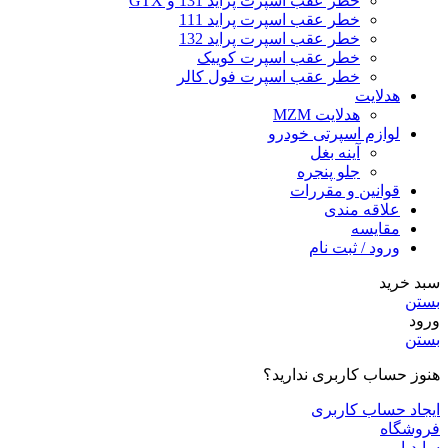
خطر عقب اسپرت پراید 131 و GTX
خطر عقب اسپرت پراید 111
خطر عقب اسپرت پراید 132
خطر عقب اسپرت کوییک
خطر عقب اسپرت فول کالر
هدلایت
هدلایت MZM
لوازم اسپرتی خودرو
آینه بغل
جلو پنجره
قوانین و مقررات
علاقه مندی
مقایسه
ورود / ثبت نام
سبد خرید
بستن
ورود
بستن
هنوز حساب کاربری ندارید؟
ایجاد حساب کاربری
فروشگاه
سایدبار