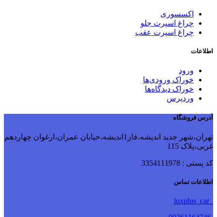
اکسسوری
چراغ اسپرت جلو
چراغ اسپرت عقب
اطلاعات
ورود
خوراک ورودی‌ها
خوراک دیدگاه‌ها
وردپرس
آدرس فروشگاه
تهران،شهر جدید اندیشه،فاز1اندیشه،خیابان عمران،ارغوان چهاردهم
غربی،پلاک 115
کد پستی : 3354111978
اطلاعات تماس
luxplus_car