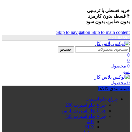
خرید قسطی با ترب‌پی
۴ قسط، بدون کارمزد
بدون ضامن، بدون سود
Skip to navigation
Skip to main content
021-88699
جستجو
0
0
0
محصول
منو
0
محصول
دسته بندی کالاها
چراغ جلو اسپرت
چراغ جلو اسپرت 206
چراغ جلو اسپرت پارس
چراغ جلو اسپرت 405
405
SLX