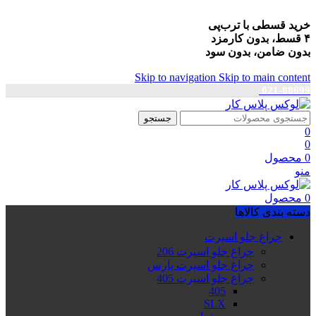
خرید قسطی با ترب‌پی
۴ قسط، بدون کارمزد
بدون ضامن، بدون سود
Skip to navigation
Skip to main content
021-88699
جستجو
0
0
0
محصول
منو
0
محصول
دسته بندی کالاها
چراغ جلو اسپرت
چراغ جلو اسپرت 206
چراغ جلو اسپرت پارس
چراغ جلو اسپرت 405
405
SLX