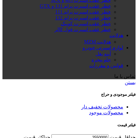
خطر عقب اسپرت 405 و SLX
خطر عقب اسپرت پراید 131 و GTX
خطر عقب اسپرت پراید 111
خطر عقب اسپرت پراید 132
خطر عقب اسپرت کوییک
خطر عقب اسپرت فول کالر
هدلایت
هدلایت MZM
لوازم اسپرتی خودرو
آینه بغل
جلو پنجره
قوانین و مقررات
تماس با ما
بستن
فیلتر موجودی و حراج
محصولات تخفیف دار
محصولات موجود
فیلتر قیمت
حداقل قیمت
حداكثر قيمت