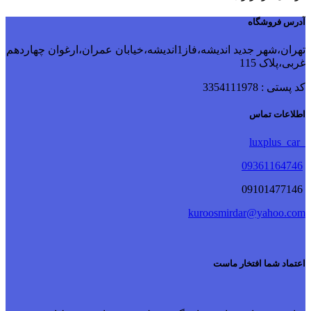
آدرس فروشگاه
تهران،شهر جدید اندیشه،فاز1اندیشه،خیابان عمران،ارغوان چهاردهم
غربی،پلاک 115
کد پستی : 3354111978
اطلاعات تماس
luxplus_car
09361164746
09101477146
kuroosmirdar@yahoo.com
اعتماد شما افتخار ماست