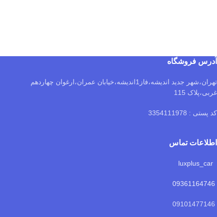
آدرس فروشگاه
تهران،شهر جدید اندیشه،فاز1اندیشه،خیابان عمران،ارغوان چهاردهم
غربی،پلاک 115
کد پستی : 3354111978
اطلاعات تماس
luxplus_car
09361164746
09101477146