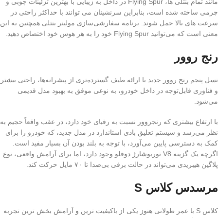
مانند تمام بنتلی ها، Flying Spur در داخل به زیبایی با بهترین تزئینات چوبی و
چرمی ساخته شده است، بنابراین سرنشینان می توانند با حداکثر راحتی در
سرعت های بالا حمل شوند. برنامه سفارشی‌سازی مولینر بنتلی همچنین به این
معنی است که می‌توانید Flying Spur خود را به هر هوس خود اختصاص دهید.
رنج روور
نسل پنجم رنج روور جدید با ارائه طیف گسترده‌تری از پیشرانه‌ها، راحتی بیشتر
و فناوری قابل‌توجه در داخل خودرو، به نوعی موفق به بهبود مدل قدیمی
می‌شود.
با ارتفاع بیشتری که رنجروور نسبت به رقبای خود دارد، در عقب واقعاً حجیم به
نظر می‌رسد و سیستم تعلیق بادی استاندارد در مدل جدید، که خودرو را برای
کمک به دسترسی پایین می‌آورد، با توجه به بلند بودن آن بسیار مفید است.
اگرچه یک گزینه V8 توربوشارژ دوقلو وجود دارد، اما برای آرامش واقعی، نوع
پلاگین هیبریدی می‌تواند در حالت برقی بی‌صدا تا ۷۰ مایل حرکت کند.
مرسدس کلاس S
کلاس S با عمر طولانی هنوز یکی از باکیفیت ترین و آرامش بخش ترین تجربه