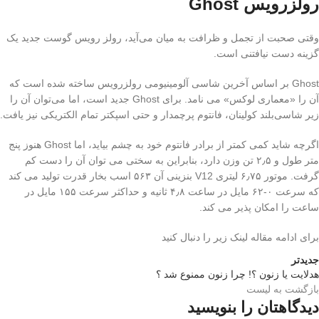
رولزرویس Ghost
وقتی صحبت از تجمل و ظرافت به میان می‌آید، رولز رویس گوست جدید یک
گزینه دست نیافتنی است.
Ghost بر اساس آخرین شاسی آلومینیومی رولزرویس ساخته شده است که
آن را «معماری لوکس» می نامد. برای Ghost جدید است، اما می‌توان آن را
زیر شاسی‌بلند کولینان، فانتوم پرچمدار و حتی اسپکتر تمام الکتریکی نیز یافت.
اگرچه شاید کمی کمتر از برادر فانتوم خود به چشم بیاید، اما Ghost هنوز پنج
متر طول و ۲٫۵ تن وزن دارد، بنابراین به سختی می توان آن را دست کم
گرفت. موتور ۶٫۷۵ لیتری V12 بنزینی آن ۵۶۳ اسب بخار قدرت تولید می کند
که سرعت ۰-۶۲ مایل در ساعت ۴٫۸ ثانیه و حداکثر سرعت ۱۵۵ مایل در
ساعت را امکان پذیر می کند.
برای ادامه مقاله لینک زیر را دنبال کنید
جدیدتر
هدلایت یا زنون ؟! چرا زنون ممنوع شد ؟
بازگشت به لیست
دیدگاهتان را بنویسید