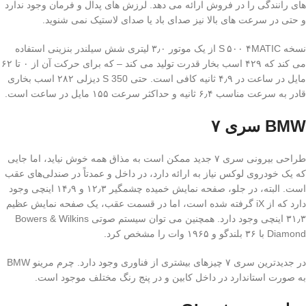
های رانندگی را در فروش ارائه می دهد. لرزش های پدال و فرمان وجود ندارد
و حتی در سرعت های بالا نیز صدای باد یا صدای لاستیک نمی شنوید.
نسخه S ۵۰۰ ۴MATIC از یک موتور ۳٫۰ لیتری شش سیلندر بنزینی استفاده
می کند که ۴۲۹ اسب بخار قدرت تولید می کند – که برای حرکت آن از ۰ تا ۶۲
مایل در ساعت در ۴٫۹ ثانیه کافی است. حتی S 350 دیزلی ۲۸۲ اسب بخاری
قادر به سرعت مناسب ۶٫۴ ثانیه و حداکثر سرعت ۱۵۵ مایل در ساعت است.
BMW سری ۷
طراحی بیرونی سری ۷ جدید ممکن است به مذاق همه خوش نیاید، اما جایی
که یک خودروی لوکس نیاز به ارائه دارد، در داخل و عمدتاً در صندلی‌های عقب
است. البته، در جلو، صفحه نمایش خمیده چشمگیر ۱۲٫۳ و ۱۴٫۹ اینچی وجود
دارد که از iX گرفته شده است، اما در قسمت عقب، یک صفحه نمایش عظیم
۳۱٫۳ اینچی وجود دارد. همچنین می توان سیستم صوتی Bowers & Wilkins
Diamond با ۳۶ بلندگو و ۱۹۶۵ وات را مشخص کرد.
در جدیدترین سری ۷ چیزهای بیشتری از فناوری وجود دارد. چرم مرینو BMW
به صورت استاندارد در داخل کابین و در پنج رنگ مختلف موجود است.