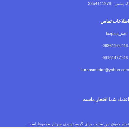
کد پستی : 3354111978
اطلاعات تماس
luxplus_car
09361164746
09101477146
kuroosmirdar@yahoo.com
اعتماد شما افتخار ماست
تمام حقوق این سایت برای گروه تولیدی میردار محفوظ است.