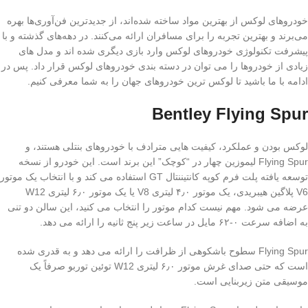
خودروهای لوکس از بهترین مواد ساخته شده‌اند، از جدیدترین فن‌آوری‌ها بهره
می‌برند و بهترین تجربه را برای مسافران ارائه می‌کنند. در دهه‌های گذشته و با
پیشرفت تکنولوژی خودروهای لوکس وارد بازی دیگری شده اند و مدل های
زیادی از خودروها را می توان در دسته بندی خودروهای لوکس قرار داد. پس در
ادامه با ما باشید تا لوکس ترین خودروهای جهان را به شما معرفی کنیم.
Bentley Flying Spur
لوکس بودن و عملکرد، کیفیت هایی مترادف با خودروهای بنتلی هستند، و
Flying Spur لیموزین چهار در “کوچک” این برند است. این خودرو از نسخه
توسعه یافته پلت فرم کوپه کانتیننتال GT استفاده می کند و با انتخاب یک موتور
V6 پلاگین هیبریدی، یک موتور ۴٫۰ لیتری V8 یا یک موتور ۶٫۰ لیتری W12
عرضه می شود. مهم نیست کدام موتور را انتخاب می کنید، این سالن دو تنی
به اضافه سرعت ۰-۶۲ مایل در ساعت زیر پنج ثانیه را ارائه می دهد.
Flying Spur سطوح باشکوهی از ظرافت را ارائه می دهد و به قدری شده
است که حتی صدای غرش موتور ۶٫۰ لیتری W12 توئین توربو صرفاً یک
موسیقی متن زیربنایی است.