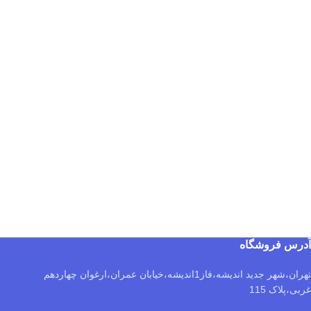
آدرس فروشگاه
تهران،شهر جدید اندیشه،فاز1اندیشه،خیابان عمران،ارغوان چهاردهم
غربی،پلاک 115