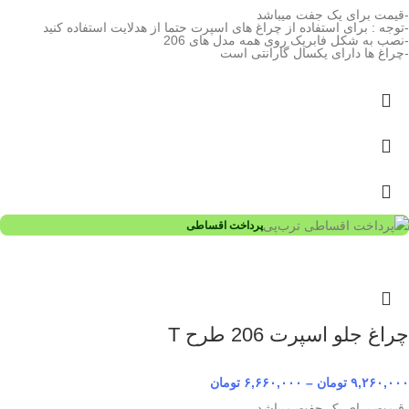
-قیمت برای یک جفت میباشد
-توجه : برای استفاده از چراغ های اسپرت حتما از هدلایت استفاده کنید
-نصب به شکل فابریک روی همه مدل های 206
-چراغ ها دارای یکسال گارانتی است
پرداخت اقساطی
چراغ جلو اسپرت 206 طرح T
۹,۲۶۰,۰۰۰
تومان
–
۶,۶۶۰,۰۰۰
تومان
-قیمت برای یک جفت میباشد