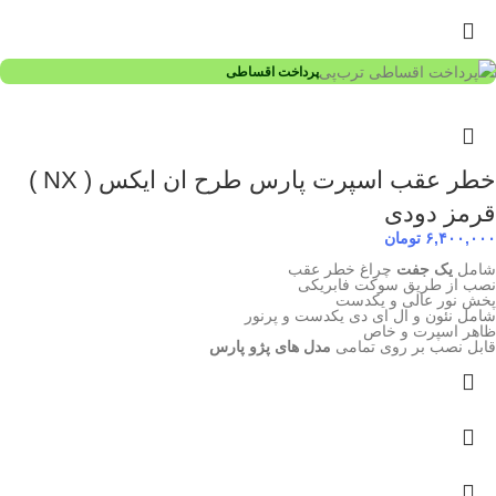
پرداخت اقساطی
خطر عقب اسپرت پارس طرح ان ایکس ( NX )
قرمز دودی
۶,۴۰۰,۰۰۰
تومان
شامل
یک جفت
چراغ خطر عقب
نصب از طریق سوکت فابریکی
پخش نور عالی و یکدست
شامل نئون و ال ای دی یکدست و پرنور
ظاهر اسپرت و خاص
قابل نصب بر روی تمامی
مدل های پژو پارس