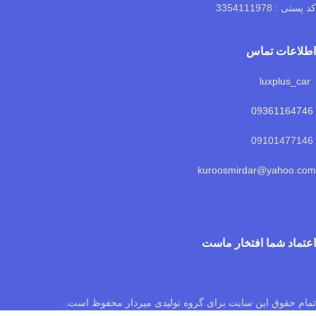
کد پستی : 3354111978
اطلاعات تماس
luxplus_car
09361164746
09101477146
kuroosmirdar@yahoo.com
اعتماد شما افتخار ماست
تمام حقوق این سایت برای گروه تولیدی میردار محفوظ است.