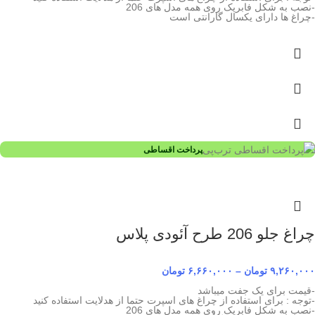
-نصب به شکل فابریک روی همه مدل های 206
-چراغ ها دارای یکسال گارانتی است
پرداخت اقساطی
چراغ جلو 206 طرح آئودی پلاس
۹,۲۶۰,۰۰۰
تومان
–
۶,۶۶۰,۰۰۰
تومان
-قیمت برای یک جفت میباشد
-توجه : برای استفاده از چراغ های اسپرت حتما از هدلایت استفاده کنید
-نصب به شکل فابریک روی همه مدل های 206