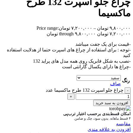
چراغ جلو اسپرت 132 طرح
ماکسیما
۹,۸۰۰,۰۰۰
تومان
–
۷,۲۰۰,۰۰۰
تومان
Price range:
۷,۲۰۰,۰۰۰ تومان through ۹,۸۰۰,۰۰۰ تومان
-قیمت برای یک جفت میباشد
-توجه : برای استفاده از چراغ های اسپرت حتما از هدلایت استفاده
کنید
-نصب به شکل فابریک روی همه مدل های پراید 132
-چراغ ها دارای یکسال گارانتی است
رنگ
صاف
چراغ جلو اسپرت 132 طرح ماکسیما عدد
-
+
افزودن به سبد خرید
امکان قسط‌بندی برحسب اعتبار ترب‌پی
۴ قسط ماهانه. بدون سود، چک و ضامن.
مقایسه
افزودن به علاقه مندی