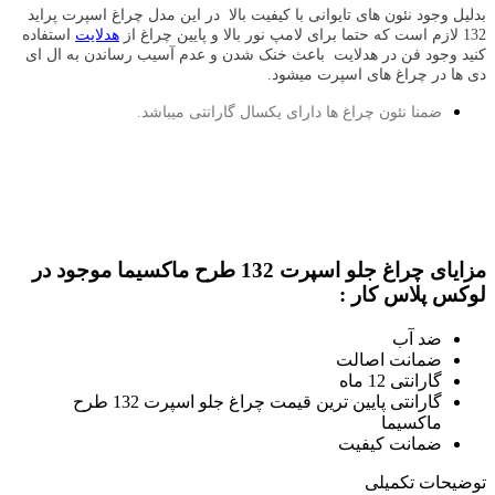
بدلیل وجود نئون های تایوانی با کیفیت بالا
در این مدل چراغ اسپرت پراید
132 لازم است که حتما برای لامپ نور بالا و پایین چراغ از
هدلایت
استفاده
کنید وجود فن در هدلایت باعث خنک شدن و عدم آسیب رساندن به ال ای
دی ها در چراغ های اسپرت میشود.
ضمنا نئون چراغ ها دارای یکسال گارانتی میباشد.
مزایای چراغ جلو اسپرت 132 طرح ماکسیما موجود در
لوکس پلاس کار :
ضد آب
ضمانت اصالت
گارانتی 12 ماه
گارانتی پایین ترین قیمت چراغ جلو اسپرت 132 طرح
ماکسیما
ضمانت کیفیت
توضیحات تکمیلی