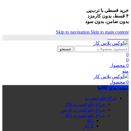
خرید قسطی با ترب‌پی
۴ قسط، بدون کارمزد
بدون ضامن، بدون سود
Skip to navigation
Skip to main content
021-88699
جستجو
0
0
0
محصول
منو
0
محصول
دسته بندی کالاها
چراغ جلو اسپرت
چراغ جلو اسپرت 206
چراغ جلو اسپرت پارس
چراغ جلو اسپرت 405
405
SLX