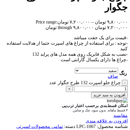
جگوار
۹,۸۰۰,۰۰۰
تومان
–
۷,۲۰۰,۰۰۰
تومان
Price range:
۷,۲۰۰,۰۰۰ تومان through ۹,۸۰۰,۰۰۰ تومان
-قیمت برای یک جفت میباشد
-توجه : برای استفاده از چراغ های اسپرت حتما از هدلایت استفاده
کنید
-نصب به شکل فابریک روی همه مدل های پراید 132
-چراغ ها دارای یکسال گارانتی است
رنگ
صاف
چراغ جلو اسپرت 132 طرح جگوار عدد
-
+
افزودن به سبد خرید
امکان قسط‌بندی برحسب اعتبار ترب‌پی
۴ قسط ماهانه. بدون سود، چک و ضامن.
مقایسه
افزودن به علاقه مندی
شناسه محصول:
LPC-1067
دسته:
تمامی محصولات اسپرتی