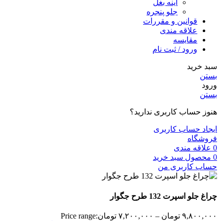
آینه بغل
جلو پنجره
قوانین و مقررات
علاقه مندی
مقایسه
ورود / ثبت نام
سبد خرید
بستن
ورود
بستن
هنوز حساب کاربری ندارید؟
ایجاد حساب کاربری
فروشگاه
0
علاقه مندی
0
محصول
سبد خرید
حساب کاربری من
چراغ جلو اسپرت 132 طرح جگوار
۹,۸۰۰,۰۰۰
تومان
–
۷,۲۰۰,۰۰۰
تومان
Price range: