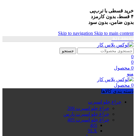
خرید قسطی با ترب‌پی
۴ قسط، بدون کارمزد
بدون ضامن، بدون سود
Skip to navigation
Skip to main content
021-88699
جستجو
0
0
0
محصول
منو
0
محصول
دسته بندی کالاها
چراغ جلو اسپرت
چراغ جلو اسپرت 206
چراغ جلو اسپرت پارس
چراغ جلو اسپرت 405
405
SLX