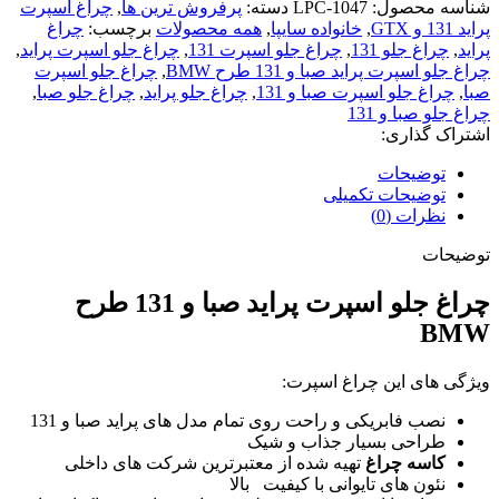
شناسه محصول:
LPC-1047
دسته:
پرفروش ترین ها
,
چراغ اسپرت
پراید 131 و GTX
,
خانواده سایپا
,
همه محصولات
برچسب:
چراغ
پراید
,
چراغ جلو 131
,
چراغ جلو اسپرت 131
,
چراغ جلو اسپرت پراید
,
چراغ جلو اسپرت پراید صبا و 131 طرح BMW
,
چراغ جلو اسپرت
صبا
,
چراغ جلو اسپرت صبا و 131
,
چراغ جلو پراید
,
چراغ جلو صبا
,
چراغ جلو صبا و 131
اشتراک گذاری:
توضیحات
توضیحات تکمیلی
نظرات (0)
توضیحات
چراغ جلو اسپرت پراید صبا و 131 طرح
BMW
ویژگی های این چراغ اسپرت:
نصب فابریکی و راحت روی تمام مدل های پراید صبا و 131
طراحی بسیار جذاب و شیک
کاسه چراغ
تهیه شده از معتبرترین شرکت های داخلی
نئون های تایوانی با کیفیت بالا