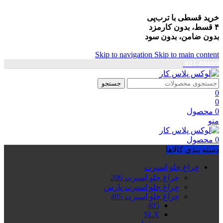
خرید قسطی با ترب‌پی
۴ قسط، بدون کارمزد
بدون ضامن، بدون سود
Skip to navigation
Skip to main content
021-88699
جستجو
0
0
0
محصول
منو
0
محصول
دسته بندی کالاها
چراغ جلو اسپرت
چراغ جلو اسپرت 206
چراغ جلو اسپرت پارس
چراغ جلو اسپرت 405
405
SLX