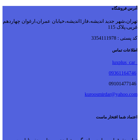
آدرس فروشگاه
تهران،شهر جدید اندیشه،فاز1اندیشه،خیابان عمران،ارغوان چهاردهم
غربی،پلاک 115
کد پستی : 3354111978
اطلاعات تماس
luxplus_car
09361164746
09101477146
kuroosmirdar@yahoo.com
اعتماد شما افتخار ماست