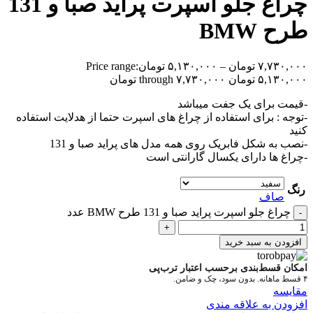
چراغ جلو اسپرت پراید صبا و 131
طرح BMW
۷,۷۳۰,۰۰۰
تومان
–
۵,۱۳۰,۰۰۰
تومان
Price range:
۵,۱۳۰,۰۰۰ تومان through ۷,۷۳۰,۰۰۰ تومان
-قیمت برای یک جفت میباشد
-توجه : برای استفاده از چراغ های اسپرت حتما از هدلایت استفاده
کنید
-نصب به شکل فابریک روی همه مدل های پراید صبا و 131
-چراغ ها دارای یکسال گارانتی است
رنگ
صاف
چراغ جلو اسپرت پراید صبا و 131 طرح BMW عدد
-
+
افزودن به سبد خرید
امکان قسط‌بندی برحسب اعتبار ترب‌پی
۴ قسط ماهانه. بدون سود، چک و ضامن.
مقایسه
افزودن به علاقه مندی