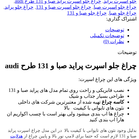
جلو اسپرت پراید
,
چراغ جلو اسپرت پراید صبا و 131 طرح audi
,
چراغ جلو اسپرت صبا
,
چراغ جلو اسپرت صبا و 131
,
چراغ جلو پراید
,
چراغ جلو صبا
,
چراغ جلو صبا و 131
اشتراک گذاری:
توضیحات
توضیحات تکمیلی
نظرات (0)
توضیحات
چراغ جلو اسپرت پراید صبا و 131 طرح audi
ویژگی های این چراغ اسپرت:
نصب فابریکی و راحت روی تمام مدل های پراید صبا و 131
طراحی بسیار جذاب و شیک
کاسه چراغ
تهیه شده از معتبرترین شرکت های داخلی
نئون های تایوانی با کیفیت بالا
چراغ ها اب بندی میشود ولی بهتر است با چسب اکواریم ان
هارا اب بندی کنید
بدلیل وجود نئون های تایوانی با کیفیت بالا
در این مدل چراغ اسپرت پراید
صبا و 131 لازم است که حتما برای لامپ نور بالا و پایین چراغ از
هدلایت