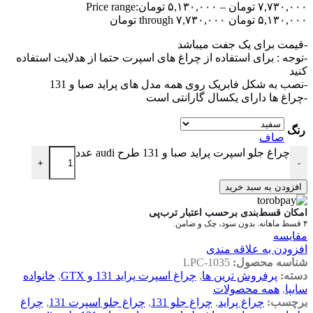
۷,۷۳۰,۰۰۰
تومان
–
۵,۱۳۰,۰۰۰
تومان
Price range:
۵,۱۳۰,۰۰۰ تومان through ۷,۷۳۰,۰۰۰ تومان
-قیمت برای یک جفت میباشد
-توجه : برای استفاده از چراغ های اسپرت حتما از هدلایت استفاده
کنید
-نصب به شکل فابریک روی همه مدل های پراید صبا و 131
-چراغ ها دارای یکسال گارانتی است
رنگ
صاف
چراغ جلو اسپرت پراید صبا و 131 طرح audi عدد
+
-
افزودن به سبد خرید
امکان قسط‌بندی برحسب اعتبار ترب‌پی
۴ قسط ماهانه. بدون سود، چک و ضامن.
مقایسه
افزودن به علاقه مندی
شناسه محصول:
LPC-1035
دسته:
پرفروش ترین ها
,
چراغ اسپرت پراید 131 و GTX
,
خانواده
سایپا
,
همه محصولات
برچسب:
چراغ پراید
,
چراغ جلو 131
,
چراغ جلو اسپرت 131
,
چراغ