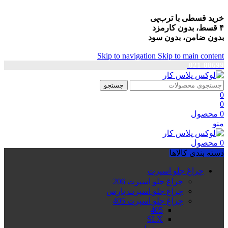
خرید قسطی با ترب‌پی
۴ قسط، بدون کارمزد
بدون ضامن، بدون سود
Skip to navigation
Skip to main content
021-88699
جستجو
0
0
0
محصول
منو
0
محصول
دسته بندی کالاها
چراغ جلو اسپرت
چراغ جلو اسپرت 206
چراغ جلو اسپرت پارس
چراغ جلو اسپرت 405
405
SLX