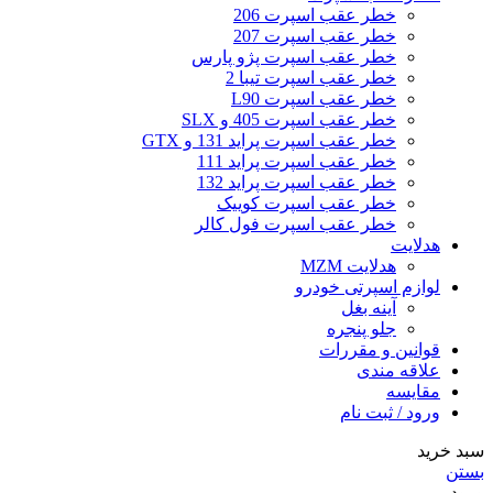
خطر عقب اسپرت 206
خطر عقب اسپرت 207
خطر عقب اسپرت پژو پارس
خطر عقب اسپرت تیبا 2
خطر عقب اسپرت L90
خطر عقب اسپرت 405 و SLX
خطر عقب اسپرت پراید 131 و GTX
خطر عقب اسپرت پراید 111
خطر عقب اسپرت پراید 132
خطر عقب اسپرت کوییک
خطر عقب اسپرت فول کالر
هدلایت
هدلایت MZM
لوازم اسپرتی خودرو
آینه بغل
جلو پنجره
قوانین و مقررات
علاقه مندی
مقایسه
ورود / ثبت نام
سبد خرید
بستن
ورود