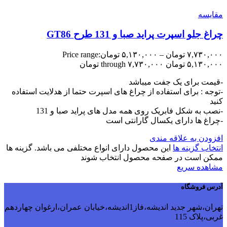
مقایسه
چراغ جلو اسپرت پراید صبا و 131 طرح GT86
۷,۷۳۰,۰۰۰
تومان
–
۵,۱۳۰,۰۰۰
تومان
Price range:
۵,۱۳۰,۰۰۰ تومان through ۷,۷۳۰,۰۰۰ تومان
-قیمت برای یک جفت میباشد
-توجه : برای استفاده از چراغ های اسپرت حتما از هدلایت استفاده
کنید
-نصب به شکل فابریک روی همه مدل های پراید صبا و 131
-چراغ ها دارای یکسال گارانتی است
افزودن به علاقه مندی
انتخاب گزینه ها
این محصول دارای انواع مختلفی می باشد. گزینه ها
ممکن است در صفحه محصول انتخاب شوند
مشاهده سریع
آدرس فروشگاه
تهران،شهر جدید اندیشه،فاز1اندیشه،خیابان عمران،ارغوان چهاردهم
غربی،پلاک 115