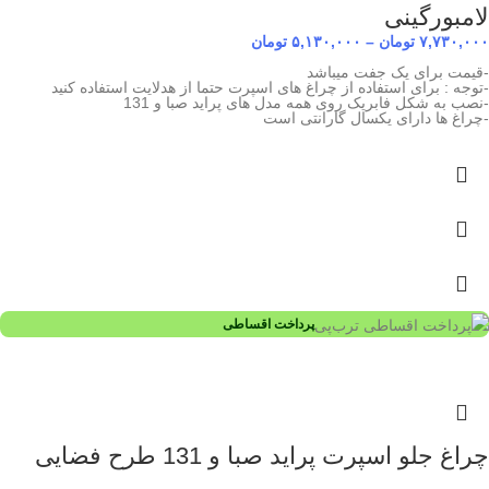
لامبورگینی
۷,۷۳۰,۰۰۰
تومان
–
۵,۱۳۰,۰۰۰
تومان
-قیمت برای یک جفت میباشد
-توجه : برای استفاده از چراغ های اسپرت حتما از هدلایت استفاده کنید
-نصب به شکل فابریک روی همه مدل های پراید صبا و 131
-چراغ ها دارای یکسال گارانتی است
پرداخت اقساطی
چراغ جلو اسپرت پراید صبا و 131 طرح فضایی