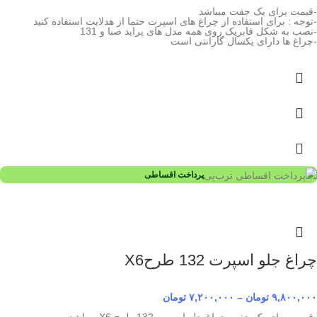
-قیمت برای یک جفت میباشد
-توجه : برای استفاده از چراغ های اسپرت حتما از هدلایت استفاده کنید
-نصب به شکل فابریک روی همه مدل های پراید صبا و 131
-چراغ ها دارای یکسال گارانتی است
پرداخت اقساطی
چراغ جلو اسپرت 132 طرحX6
۹,۸۰۰,۰۰۰
تومان
–
۷,۲۰۰,۰۰۰
تومان
-قیمت برای یک جفت چراغ جلو اسپرت 132 طرح X6 میباشد