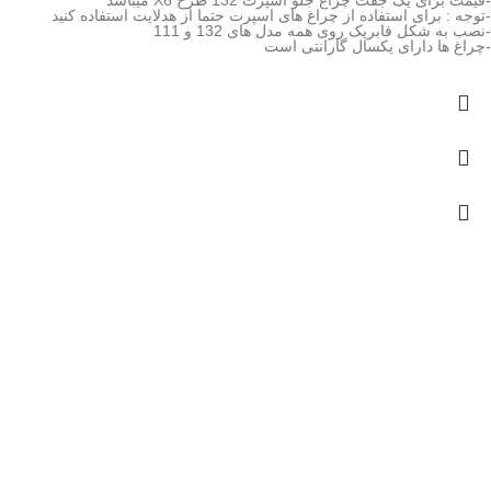
-توجه : برای استفاده از چراغ های اسپرت حتما از هدلایت استفاده کنید
-نصب به شکل فابریک روی همه مدل های 132 و 111
-چراغ ها دارای یکسال گارانتی است