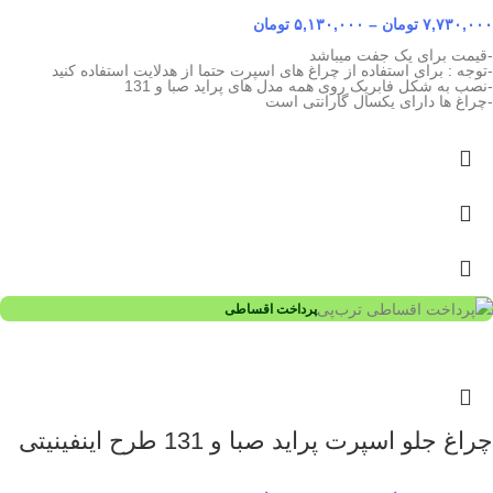
۷,۷۳۰,۰۰۰
تومان
–
۵,۱۳۰,۰۰۰
تومان
-قیمت برای یک جفت میباشد
-توجه : برای استفاده از چراغ های اسپرت حتما از هدلایت استفاده کنید
-نصب به شکل فابریک روی همه مدل های پراید صبا و 131
-چراغ ها دارای یکسال گارانتی است
پرداخت اقساطی
چراغ جلو اسپرت پراید صبا و 131 طرح اینفینیتی