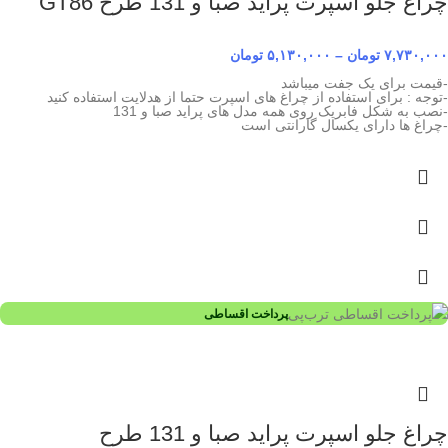
چراغ جلو اسپرت پراید صبا و 131 طرح GT86
۷,۷۳۰,۰۰۰
تومان
–
۵,۱۳۰,۰۰۰
تومان
-قیمت برای یک جفت میباشد
-توجه : برای استفاده از چراغ های اسپرت حتما از هدلایت استفاده کنید
-نصب به شکل فابریک روی همه مدل های پراید صبا و 131
-چراغ ها دارای یکسال گارانتی است
پرداخت اقساطی
چراغ جلو اسپرت پراید صبا و 131 طرح