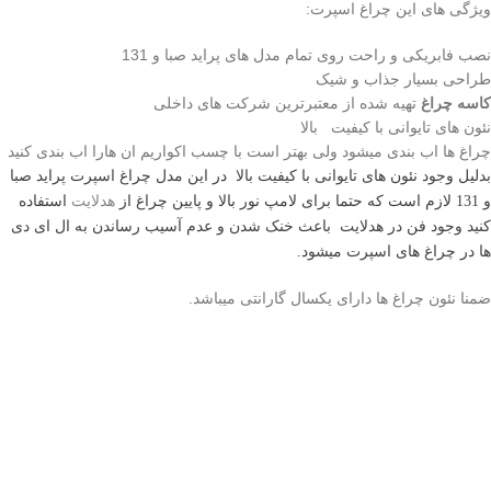
ویژگی های این چراغ اسپرت:
نصب فابریکی و راحت روی تمام مدل های پراید صبا و 131
طراحی بسیار جذاب و شیک
کاسه چراغ
تهیه شده از معتبرترین شرکت های داخلی
نئون های تایوانی با کیفیت بالا
چراغ ها اب بندی میشود ولی بهتر است با چسب اکواریم ان هارا اب بندی کنید
بدلیل وجود نئون های تایوانی با کیفیت بالا
در این مدل چراغ اسپرت پراید صبا
و 131 لازم است که حتما برای لامپ نور بالا و پایین چراغ از
هدلایت
استفاده
کنید وجود فن در هدلایت باعث خنک شدن و عدم آسیب رساندن به ال ای دی
ها در چراغ های اسپرت میشود.
ضمنا نئون چراغ ها دارای یکسال گارانتی میباشد.