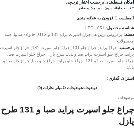
امکان قسط‌بندی برحسب اعتبار ترب‌پی
۴ قسط ماهانه. بدون سود، چک و ضامن.
مقایسه
افزودن به علاقه مندی
شناسه محصول:
LPC-1051
دسته:
پرفروش ترین ها
,
چراغ اسپرت پراید 131 و GTX
,
خانواده سایپا
,
همه
محصولات
برچسب:
چراغ پراید
,
چراغ جلو 131
,
چراغ جلو اسپرت 131
,
چراغ جلو اسپرت
پراید
,
چراغ جلو اسپرت پراید صبا و 131 طرح پازل
,
چراغ جلو اسپرت صبا
,
چراغ جلو اسپرت صبا و 131
,
چراغ جلو پراید
,
چراغ جلو صبا
,
چراغ جلو صبا و
131
اشتراک گذاری:
توضیحات
توضیحات تکمیلی
نظرات (0)
توضیحات
چراغ جلو اسپرت پراید صبا و 131 طرح
پازل