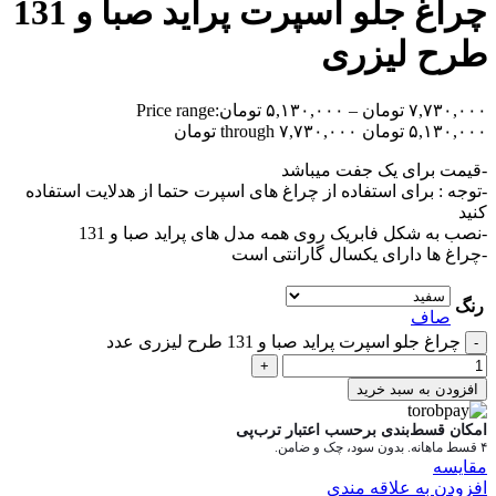
چراغ جلو اسپرت پراید صبا و 131
طرح لیزری
۷,۷۳۰,۰۰۰
تومان
–
۵,۱۳۰,۰۰۰
تومان
Price range:
۵,۱۳۰,۰۰۰ تومان through ۷,۷۳۰,۰۰۰ تومان
-قیمت برای یک جفت میباشد
-توجه : برای استفاده از چراغ های اسپرت حتما از هدلایت استفاده
کنید
-نصب به شکل فابریک روی همه مدل های پراید صبا و 131
-چراغ ها دارای یکسال گارانتی است
رنگ
صاف
چراغ جلو اسپرت پراید صبا و 131 طرح لیزری عدد
-
+
افزودن به سبد خرید
امکان قسط‌بندی برحسب اعتبار ترب‌پی
۴ قسط ماهانه. بدون سود، چک و ضامن.
مقایسه
افزودن به علاقه مندی