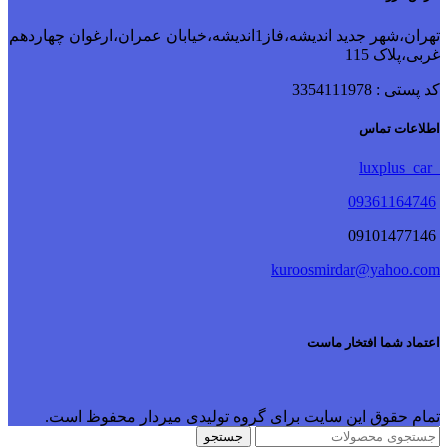
تهران،شهر جدید اندیشه،فاز1اندیشه،خیابان عمران،ارغوان چهاردهم
غربی،پلاک 115
کد پستی : 3354111978
اطلاعات تماس
luxplus_car
09361164746
09101477146
kuroosmirdar@yahoo.com
اعتماد شما افتخار ماست
تمام حقوق این سایت برای گروه تولیدی میردار محفوظ است.
جستجو