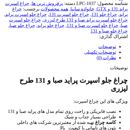
شناسه محصول:
LPC-1037
دسته:
پرفروش ترین ها
,
چراغ اسپرت
پراید 131 و GTX
,
خانواده سایپا
,
همه محصولات
برچسب:
چراغ
پراید
,
چراغ جلو 131
,
چراغ جلو اسپرت 131
,
چراغ جلو اسپرت پراید
,
چراغ جلو اسپرت پراید صبا و 131 طرح لیزری
,
چراغ جلو اسپرت
صبا
,
چراغ جلو اسپرت صبا و 131
,
چراغ جلو پراید
,
چراغ جلو صبا
,
چراغ جلو صبا و 131
اشتراک گذاری:
توضیحات
توضیحات تکمیلی
نظرات (0)
توضیحات
چراغ جلو اسپرت پراید صبا و 131 طرح
لیزری
ویژگی های این چراغ اسپرت:
نصب فابریکی و راحت روی تمام مدل های پراید صبا و 131
طراحی بسیار جذاب و شیک
کاسه چراغ
تهیه شده از معتبرترین شرکت های داخلی
نئون های تایوانی با کیفیت بالا