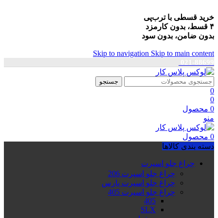
خرید قسطی با ترب‌پی
۴ قسط، بدون کارمزد
بدون ضامن، بدون سود
Skip to navigation
Skip to main content
021-88699
جستجو
0
0
0
محصول
منو
0
محصول
دسته بندی کالاها
چراغ جلو اسپرت
چراغ جلو اسپرت 206
چراغ جلو اسپرت پارس
چراغ جلو اسپرت 405
405
SLX