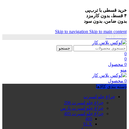
خرید قسطی با ترب‌پی
۴ قسط، بدون کارمزد
بدون ضامن، بدون سود
Skip to navigation
Skip to main content
021-88699
جستجو
0
0
0
محصول
منو
0
محصول
دسته بندی کالاها
چراغ جلو اسپرت
چراغ جلو اسپرت 206
چراغ جلو اسپرت پارس
چراغ جلو اسپرت 405
405
SLX