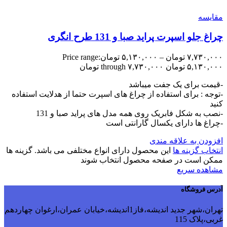
مقایسه
چراغ جلو اسپرت پراید صبا و 131 طرح انگری
۷,۷۳۰,۰۰۰
تومان
–
۵,۱۳۰,۰۰۰
تومان
Price range:
۵,۱۳۰,۰۰۰ تومان through ۷,۷۳۰,۰۰۰ تومان
-قیمت برای یک جفت میباشد
-توجه : برای استفاده از چراغ های اسپرت حتما از هدلایت استفاده
کنید
-نصب به شکل فابریک روی همه مدل های پراید صبا و 131
-چراغ ها دارای یکسال گارانتی است
افزودن به علاقه مندی
انتخاب گزینه ها
این محصول دارای انواع مختلفی می باشد. گزینه ها
ممکن است در صفحه محصول انتخاب شوند
مشاهده سریع
آدرس فروشگاه
تهران،شهر جدید اندیشه،فاز1اندیشه،خیابان عمران،ارغوان چهاردهم
غربی،پلاک 115