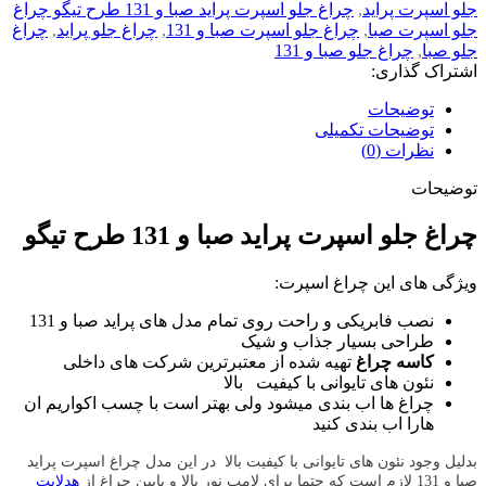
جلو اسپرت پراید
,
چراغ جلو اسپرت پراید صبا و 131 طرح تیگو چراغ
جلو اسپرت صبا
,
چراغ جلو اسپرت صبا و 131
,
چراغ جلو پراید
,
چراغ
جلو صبا
,
چراغ جلو صبا و 131
اشتراک گذاری:
توضیحات
توضیحات تکمیلی
نظرات (0)
توضیحات
چراغ جلو اسپرت پراید صبا و 131 طرح تیگو
ویژگی های این چراغ اسپرت:
نصب فابریکی و راحت روی تمام مدل های پراید صبا و 131
طراحی بسیار جذاب و شیک
کاسه چراغ
تهیه شده از معتبرترین شرکت های داخلی
نئون های تایوانی با کیفیت بالا
چراغ ها اب بندی میشود ولی بهتر است با چسب اکواریم ان
هارا اب بندی کنید
بدلیل وجود نئون های تایوانی با کیفیت بالا
در این مدل چراغ اسپرت پراید
صبا و 131 لازم است که حتما برای لامپ نور بالا و پایین چراغ از
هدلایت