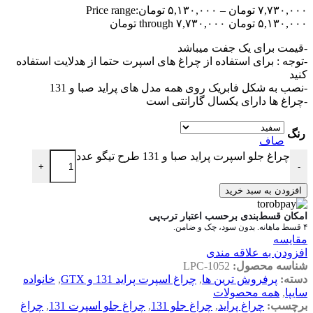
۷,۷۳۰,۰۰۰
تومان
–
۵,۱۳۰,۰۰۰
تومان
Price range:
۵,۱۳۰,۰۰۰ تومان through ۷,۷۳۰,۰۰۰ تومان
-قیمت برای یک جفت میباشد
-توجه : برای استفاده از چراغ های اسپرت حتما از هدلایت استفاده
کنید
-نصب به شکل فابریک روی همه مدل های پراید صبا و 131
-چراغ ها دارای یکسال گارانتی است
رنگ
صاف
چراغ جلو اسپرت پراید صبا و 131 طرح تیگو عدد
+
-
افزودن به سبد خرید
امکان قسط‌بندی برحسب اعتبار ترب‌پی
۴ قسط ماهانه. بدون سود، چک و ضامن.
مقایسه
افزودن به علاقه مندی
شناسه محصول:
LPC-1052
دسته:
پرفروش ترین ها
,
چراغ اسپرت پراید 131 و GTX
,
خانواده
سایپا
,
همه محصولات
برچسب:
چراغ پراید
,
چراغ جلو 131
,
چراغ جلو اسپرت 131
,
چراغ