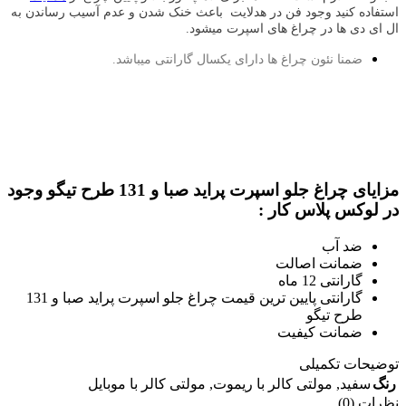
استفاده کنید وجود فن در هدلایت باعث خنک شدن و عدم آسیب رساندن به
ال ای دی ها در چراغ های اسپرت میشود.
ضمنا نئون چراغ ها دارای یکسال گارانتی میباشد.
مزایای چراغ جلو اسپرت پراید صبا و 131 طرح تیگو وجود
در لوکس پلاس کار :
ضد آب
ضمانت اصالت
گارانتی 12 ماه
گارانتی پایین ترین قیمت چراغ جلو اسپرت پراید صبا و 131
طرح تیگو
ضمانت کیفیت
توضیحات تکمیلی
رنگ
سفید
,
مولتی کالر با ریموت
,
مولتی کالر با موبایل
نظرات (0)