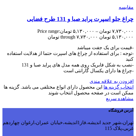
مقایسه
چراغ جلو اسپرت پراید صبا و 131 طرح فضایی
۷,۷۳۰,۰۰۰
تومان
–
۵,۱۳۰,۰۰۰
تومان
Price range:
۵,۱۳۰,۰۰۰ تومان through ۷,۷۳۰,۰۰۰ تومان
-قیمت برای یک جفت میباشد
-توجه : برای استفاده از چراغ های اسپرت حتما از هدلایت استفاده
کنید
-نصب به شکل فابریک روی همه مدل های پراید صبا و 131
-چراغ ها دارای یکسال گارانتی است
افزودن به علاقه مندی
انتخاب گزینه ها
این محصول دارای انواع مختلفی می باشد. گزینه ها
ممکن است در صفحه محصول انتخاب شوند
مشاهده سریع
آدرس فروشگاه
تهران،شهر جدید اندیشه،فاز1اندیشه،خیابان عمران،ارغوان چهاردهم
غربی،پلاک 115