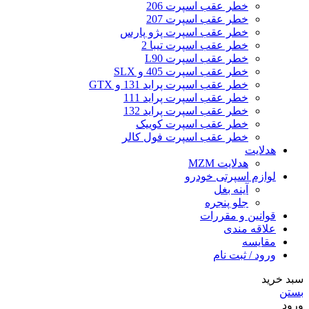
خطر عقب اسپرت 206
خطر عقب اسپرت 207
خطر عقب اسپرت پژو پارس
خطر عقب اسپرت تیبا 2
خطر عقب اسپرت L90
خطر عقب اسپرت 405 و SLX
خطر عقب اسپرت پراید 131 و GTX
خطر عقب اسپرت پراید 111
خطر عقب اسپرت پراید 132
خطر عقب اسپرت کوییک
خطر عقب اسپرت فول کالر
هدلایت
هدلایت MZM
لوازم اسپرتی خودرو
آینه بغل
جلو پنجره
قوانین و مقررات
علاقه مندی
مقایسه
ورود / ثبت نام
سبد خرید
بستن
ورود