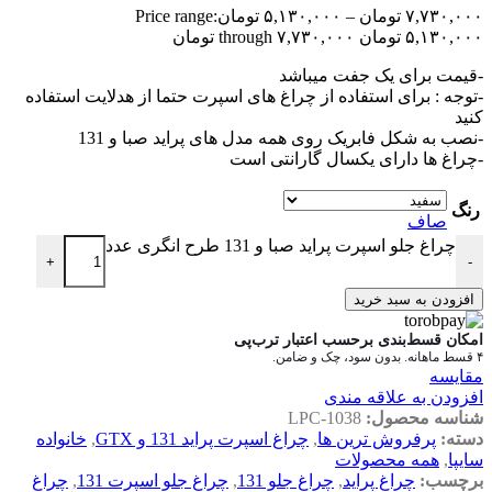
۷,۷۳۰,۰۰۰
تومان
–
۵,۱۳۰,۰۰۰
تومان
Price range:
۵,۱۳۰,۰۰۰ تومان through ۷,۷۳۰,۰۰۰ تومان
-قیمت برای یک جفت میباشد
-توجه : برای استفاده از چراغ های اسپرت حتما از هدلایت استفاده
کنید
-نصب به شکل فابریک روی همه مدل های پراید صبا و 131
-چراغ ها دارای یکسال گارانتی است
رنگ
صاف
چراغ جلو اسپرت پراید صبا و 131 طرح انگری عدد
+
-
افزودن به سبد خرید
امکان قسط‌بندی برحسب اعتبار ترب‌پی
۴ قسط ماهانه. بدون سود، چک و ضامن.
مقایسه
افزودن به علاقه مندی
شناسه محصول:
LPC-1038
دسته:
پرفروش ترین ها
,
چراغ اسپرت پراید 131 و GTX
,
خانواده
سایپا
,
همه محصولات
برچسب:
چراغ پراید
,
چراغ جلو 131
,
چراغ جلو اسپرت 131
,
چراغ