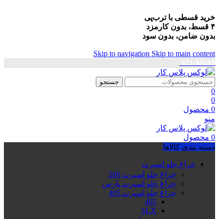
خرید قسطی با ترب‌پی
۴ قسط، بدون کارمزد
بدون ضامن، بدون سود
Skip to navigation
Skip to main content
021-88699
جستجو
0
0
0
محصول
منو
0
محصول
دسته بندی کالاها
چراغ جلو اسپرت
چراغ جلو اسپرت 206
چراغ جلو اسپرت پارس
چراغ جلو اسپرت 405
405
SLX