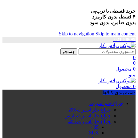
خرید قسطی با ترب‌پی
۴ قسط، بدون کارمزد
بدون ضامن، بدون سود
Skip to navigation
Skip to main content
021-88699
جستجو
0
0
0
محصول
منو
0
محصول
دسته بندی کالاها
چراغ جلو اسپرت
چراغ جلو اسپرت 206
چراغ جلو اسپرت پارس
چراغ جلو اسپرت 405
405
SLX