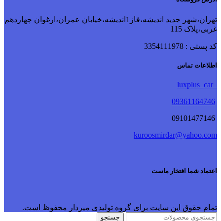
تهران،شهر جدید اندیشه،فاز1اندیشه،خیابان عمران،ارغوان چهاردهم
غربی،پلاک 115
کد پستی : 3354111978
اطلاعات تماس
luxplus_car
09361164746
09101477146
kuroosmirdar@yahoo.com
اعتماد شما افتخار ماست
تمام حقوق این سایت برای گروه تولیدی میردار محفوظ است.
جستجو