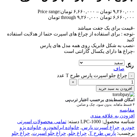
۹,۲۶۰,۰۰۰
تومان
–
۶,۶۶۰,۰۰۰
تومان
Price range:
۶,۶۶۰,۰۰۰ تومان through ۹,۲۶۰,۰۰۰ تومان
-قیمت برای یک جفت میباشد
-توجه : برای استفاده از چراغ های اسپرت حتما از هدلایت استفاده
کنید
-نصب به شکل فابریک روی همه مدل های پارس
-چراغ ها دارای یکسال گارانتی است
رنگ
صاف
چراغ جلو اسپرت پارس طرح T عدد
-
+
افزودن به سبد خرید
امکان قسط‌بندی برحسب اعتبار ترب‌پی
۴ قسط ماهانه. بدون سود، چک و ضامن.
مقایسه
افزودن به علاقه مندی
شناسه محصول:
LPC-1000
دسته:
تمامی محصولات اسپرتی
خودرو
,
چراغ اسپرت پارس
,
خانواده ایرانخودرو
,
خانواده پژو
برچسب:
پارس طرح T
,
چراغ جلو
,
چراغ جلو اسپرت
,
چراغ جلو