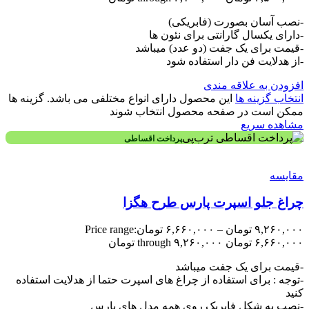
-نصب آسان بصورت (فابریکی)
-دارای یکسال گارانتی برای نئون ها
-قیمت برای یک جفت (دو عدد) میباشد
-از هدلایت فن دار استفاده شود
افزودن به علاقه مندی
انتخاب گزینه ها
این محصول دارای انواع مختلفی می باشد. گزینه ها
ممکن است در صفحه محصول انتخاب شوند
مشاهده سریع
پرداخت اقساطی
مقایسه
چراغ جلو اسپرت پارس طرح هگزا
۹,۲۶۰,۰۰۰
تومان
–
۶,۶۶۰,۰۰۰
تومان
Price range:
۶,۶۶۰,۰۰۰ تومان through ۹,۲۶۰,۰۰۰ تومان
-قیمت برای یک جفت میباشد
-توجه : برای استفاده از چراغ های اسپرت حتما از هدلایت استفاده
کنید
-نصب به شکل فابریک روی همه مدل های پارس