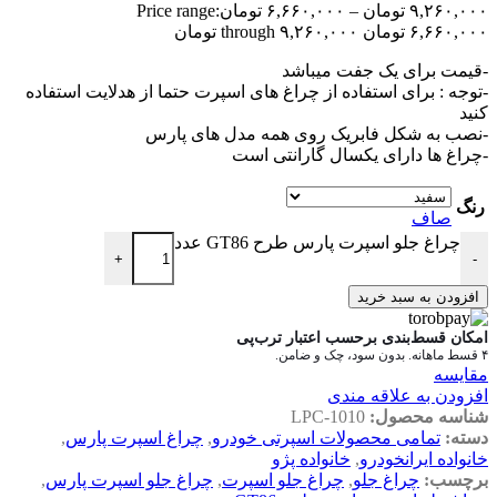
۹,۲۶۰,۰۰۰
تومان
–
۶,۶۶۰,۰۰۰
تومان
Price range:
۶,۶۶۰,۰۰۰ تومان through ۹,۲۶۰,۰۰۰ تومان
-قیمت برای یک جفت میباشد
-توجه : برای استفاده از چراغ های اسپرت حتما از هدلایت استفاده
کنید
-نصب به شکل فابریک روی همه مدل های پارس
-چراغ ها دارای یکسال گارانتی است
رنگ
صاف
چراغ جلو اسپرت پارس طرح GT86 عدد
+
-
افزودن به سبد خرید
امکان قسط‌بندی برحسب اعتبار ترب‌پی
۴ قسط ماهانه. بدون سود، چک و ضامن.
مقایسه
افزودن به علاقه مندی
شناسه محصول:
LPC-1010
دسته:
تمامی محصولات اسپرتی خودرو
,
چراغ اسپرت پارس
,
خانواده ایرانخودرو
,
خانواده پژو
برچسب:
چراغ جلو
,
چراغ جلو اسپرت
,
چراغ جلو اسپرت پارس
,