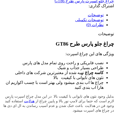
چراغ جلو اسپرت پارس طرح GT86
اشتراک گذاری:
توضیحات
توضیحات تکمیلی
نظرات (0)
توضیحات
چراغ جلو پارس طرح GT86
ویژگی های این چراغ اسپرت:
نصب فابریکی و راحت روی تمام مدل های پارس
طراحی بسیار جذاب و شیک
کاسه چراغ
تهیه شده از معتبرترین شرکت های داخلی
نئون های تایوانی با کیفیت بالا
چراغ ها اب بندی میشود ولی بهتر است با چسب اکواریم ان
هارا اب بندی کنید
بدلیل وجود نئون های تایوانی با کیفیت بالا
در این مدل چراغ اسپرت پارس
لازم است که حتما برای لامپ نور بالا و پایین چراغ از
هدلایت
استفاده کنید
وجود فن در هدلایت باعث خنک شدن و عدم آسیب رساندن به ال ای دی ها
در چراغ های اسپرت میشود.