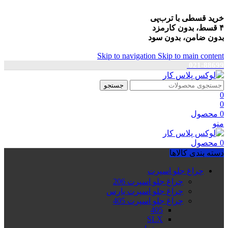
خرید قسطی با ترب‌پی
۴ قسط، بدون کارمزد
بدون ضامن، بدون سود
Skip to navigation
Skip to main content
021-88699
جستجو
0
0
0
محصول
منو
0
محصول
دسته بندی کالاها
چراغ جلو اسپرت
چراغ جلو اسپرت 206
چراغ جلو اسپرت پارس
چراغ جلو اسپرت 405
405
SLX