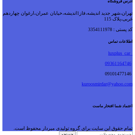
آدرس فروشگاه
تهران،شهر جدید اندیشه،فاز1اندیشه،خیابان عمران،ارغوان چهاردهم
غربی،پلاک 115
کد پستی : 3354111978
اطلاعات تماس
luxplus_car
09361164746
09101477146
kuroosmirdar@yahoo.com
اعتماد شما افتخار ماست
تمام حقوق این سایت برای گروه تولیدی میردار محفوظ است.
جستجو