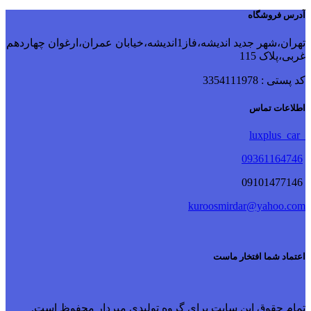
آدرس فروشگاه
تهران،شهر جدید اندیشه،فاز1اندیشه،خیابان عمران،ارغوان چهاردهم
غربی،پلاک 115
کد پستی : 3354111978
اطلاعات تماس
luxplus_car
09361164746
09101477146
kuroosmirdar@yahoo.com
اعتماد شما افتخار ماست
تمام حقوق این سایت برای گروه تولیدی میردار محفوظ است.