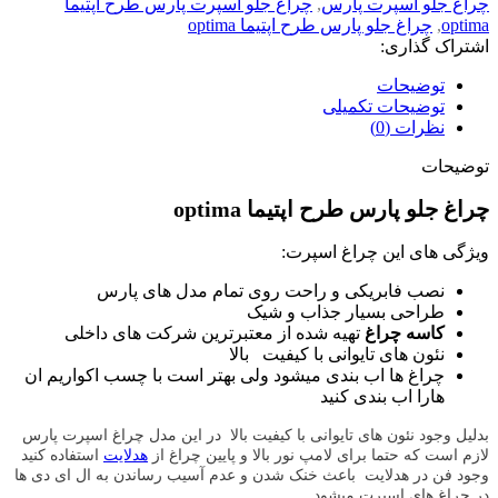
چراغ جلو اسپرت پارس
,
چراغ جلو اسپرت پارس طرح اپتیما
optima
,
چراغ جلو پارس طرح اپتیما optima
اشتراک گذاری:
توضیحات
توضیحات تکمیلی
نظرات (0)
توضیحات
چراغ جلو پارس طرح اپتیما optima
ویژگی های این چراغ اسپرت:
نصب فابریکی و راحت روی تمام مدل های پارس
طراحی بسیار جذاب و شیک
کاسه چراغ
تهیه شده از معتبرترین شرکت های داخلی
نئون های تایوانی با کیفیت بالا
چراغ ها اب بندی میشود ولی بهتر است با چسب اکواریم ان
هارا اب بندی کنید
بدلیل وجود نئون های تایوانی با کیفیت بالا
در این مدل چراغ اسپرت پارس
لازم است که حتما برای لامپ نور بالا و پایین چراغ از
هدلایت
استفاده کنید
وجود فن در هدلایت باعث خنک شدن و عدم آسیب رساندن به ال ای دی ها
در چراغ های اسپرت میشود.