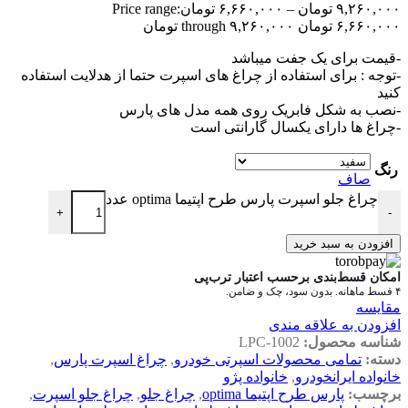
۹,۲۶۰,۰۰۰
تومان
–
۶,۶۶۰,۰۰۰
تومان
Price range:
۶,۶۶۰,۰۰۰ تومان through ۹,۲۶۰,۰۰۰ تومان
-قیمت برای یک جفت میباشد
-توجه : برای استفاده از چراغ های اسپرت حتما از هدلایت استفاده
کنید
-نصب به شکل فابریک روی همه مدل های پارس
-چراغ ها دارای یکسال گارانتی است
رنگ
صاف
چراغ جلو اسپرت پارس طرح اپتیما optima عدد
+
-
افزودن به سبد خرید
امکان قسط‌بندی برحسب اعتبار ترب‌پی
۴ قسط ماهانه. بدون سود، چک و ضامن.
مقایسه
افزودن به علاقه مندی
شناسه محصول:
LPC-1002
دسته:
تمامی محصولات اسپرتی خودرو
,
چراغ اسپرت پارس
,
خانواده ایرانخودرو
,
خانواده پژو
برچسب:
پارس طرح اپتیما optima
,
چراغ جلو
,
چراغ جلو اسپرت
,