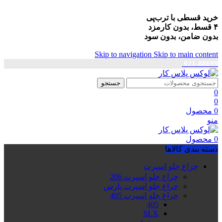
خرید قسطی با ترب‌پی
۴ قسط، بدون کارمزد
بدون ضامن، بدون سود
Skip to navigation
Skip to main content
021-88699
جستجو
0
0
0
محصول
منو
0
محصول
دسته بندی کالاها
چراغ جلو اسپرت
چراغ جلو اسپرت 206
چراغ جلو اسپرت پارس
چراغ جلو اسپرت 405
405
SLX