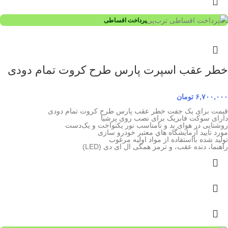
پرداخت اقساطی
خطر عقب اسپرت پارس طرح کروت تمام دودی
۶,۷۰۰,۰۰۰
تومان
قیمت برای یک جفت خطر عقب پارس طرح کروت تمام دودی
دارای سوکت فابریک برای نصب روی پرشیا
روشنایی در هوای بد و نامناسب نور یکنواخت و یک‌دست
مورد تاييد آزمايشگاه هاي معتبر خودرو سازی
توليد شده بااستفاده از مواد اوليه مرغوب
راهنما، دنده عقب، و ترمز همگی ال ای دی (LED)