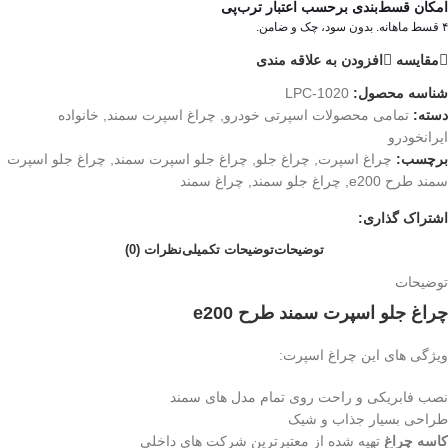
امکان قسط‌بندی برحسب اعتبار ترب‌پی
۴ قسط ماهانه. بدون سود، چک و ضامن.
مقایسه
افزودن به علاقه مندی
شناسه محصول:
LPC-1020
دسته:
تمامی محصولات اسپرتی خودرو
,
چراغ اسپرت سمند
,
خانواده
ایرانخودرو
برچسب:
چراغ اسپرت
,
چراغ جلو
,
چراغ جلو اسپرت سمند
,
چراغ جلو اسپرت
سمند طرح e200
,
چراغ جلو سمند
,
چراغ سمند
اشتراک گذاری:
توضیحات
توضیحات تکمیلی
نظرات (0)
توضیحات
چراغ جلو اسپرت سمند طرح e200
ویژگی های این چراغ اسپرت:
نصب فابریکی و راحت روی تمام مدل های سمند
طراحی بسیار جذاب و شیک
کاسه چراغ
تهیه شده از معتبرترین شرکت های داخلی