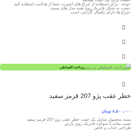
-توجه : برای استفاده از چراغ های اسپرت حتما از هدلایت استفاده کنید
-نصب به شکل فابریک روی همه مدل های سمند
-چراغ ها دارای یکسال گارانتی است
پرداخت اقساطی
خطر عقب پژو 207 قرمز سفید
۸,۵۰۰,۰۰۰
تومان
بسته محصول شامل یک جفت خطر عقب پژو 207 قرمز سفید
نصب ساده با سوکت فابریک روی پارس
طراحی جذاب و خاص