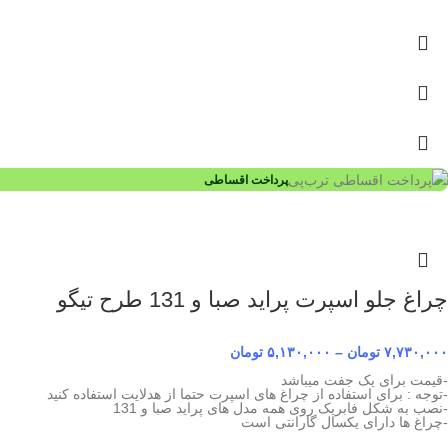
پرداخت اقساطی
چراغ جلو اسپرت پراید صبا و 131 طرح تیگو
۷,۷۳۰,۰۰۰
تومان
–
۵,۱۳۰,۰۰۰
تومان
-قیمت برای یک جفت میباشد
-توجه : برای استفاده از چراغ های اسپرت حتما از هدلایت استفاده کنید
-نصب به شکل فابریک روی همه مدل های پراید صبا و 131
-چراغ ها دارای یکسال گارانتی است