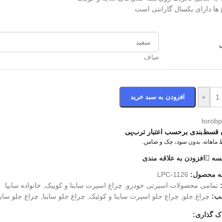
 ها دارای یکسال گارانتی است
صاف
+
افزودن به سبد خرید
 قسط‌بندی برحسب اعتبار ترب‌پی
سه
افزودن به علاقه مندی
ه محصول:
LPC-1126
تمامی محصولات اسپرتی خودرو
,
چراغ اسپرت ساینا و کوییک
,
خانواده سایپا
ب:
چراغ جلو
,
چراغ جلو اسپرت ساینا و کوئیک
,
چراغ جلو ساینا
,
چراغ جلو ساین
ک گذاری: