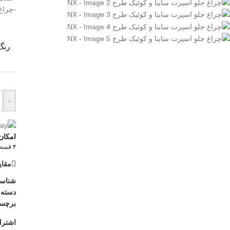
-چراغ
رنگ
-
امکان
۴ قسط ماهانه. بدون سود، چک و ضامن.
مقای
شناس
دسته:
برچس
اشترا