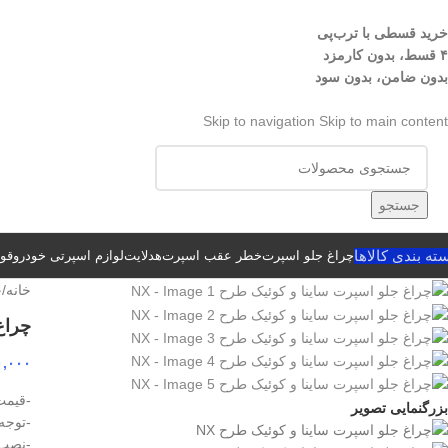
خرید قسطی با ترب‌پی
۴ قسط، بدون کارمزد
بدون ضامن، بدون سود
Skip to navigation
Skip to main content
جستجو
ته بندی کالاها
چراغ جلو اسپرت
خطر عقب اسپرت
هدلایت
لوازم اسپرتی خودرو
قوا
خانه
/
چ
چراغ
۰,۰۰۰
-قیمت
بزرگنمایی تصویر
-توجه 
-نصب 