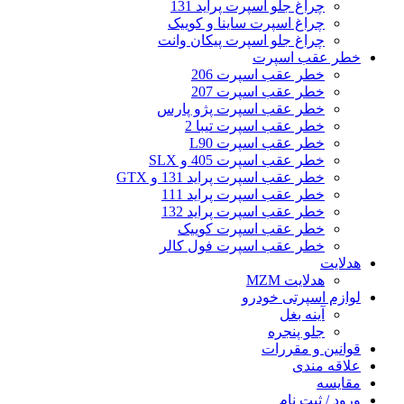
چراغ جلو اسپرت پراید 131
چراغ اسپرت ساینا و کوییک
چراغ جلو اسپرت پیکان وانت
خطر عقب اسپرت
خطر عقب اسپرت 206
خطر عقب اسپرت 207
خطر عقب اسپرت پژو پارس
خطر عقب اسپرت تیبا 2
خطر عقب اسپرت L90
خطر عقب اسپرت 405 و SLX
خطر عقب اسپرت پراید 131 و GTX
خطر عقب اسپرت پراید 111
خطر عقب اسپرت پراید 132
خطر عقب اسپرت کوییک
خطر عقب اسپرت فول کالر
هدلایت
هدلایت MZM
لوازم اسپرتی خودرو
آینه بغل
جلو پنجره
قوانین و مقررات
علاقه مندی
مقایسه
ورود / ثبت نام