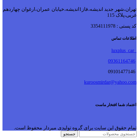
تهران،شهر جدید اندیشه،فاز1اندیشه،خیابان عمران،ارغوان چهاردهم
غربی،پلاک 115
کد پستی : 3354111978
اطلاعات تماس
luxplus_car
09361164746
09101477146
kuroosmirdar@yahoo.com
اعتماد شما افتخار ماست
تمام حقوق این سایت برای گروه تولیدی میردار محفوظ است.
جستجو