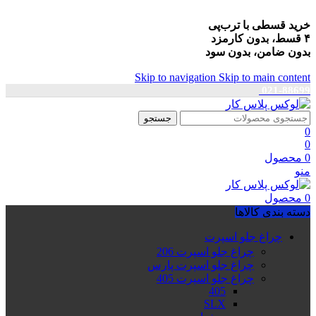
خرید قسطی با ترب‌پی
۴ قسط، بدون کارمزد
بدون ضامن، بدون سود
Skip to navigation
Skip to main content
021-88699
جستجو
0
0
0
محصول
منو
0
محصول
دسته بندی کالاها
چراغ جلو اسپرت
چراغ جلو اسپرت 206
چراغ جلو اسپرت پارس
چراغ جلو اسپرت 405
405
SLX