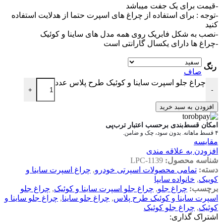
-قیمت برای یک جفت میباشد
-توجه : برای استفاده از چراغ های اسپرت حتما از هدلایت استفاده
کنید
-نصب به شکل فابریک روی همه مدل های ساینا و کوئیک
-چراغ ها دارای یکسال گارانتی است
رنگ
صاف
چراغ جلو اسپرت ساینا و کوئیک طرح پلاس عدد
+
-
افزودن به سبد خرید
امکان قسط‌بندی برحسب اعتبار ترب‌پی
۴ قسط ماهانه. بدون سود، چک و ضامن.
مقایسه
افزودن به علاقه مندی
شناسه محصول:
LPC-1139
دسته:
تمامی محصولات اسپرتی خودرو
,
چراغ اسپرت ساینا و
کوییک
,
خانواده سایپا
برچسب:
چراغ جلو
,
چراغ جلو اسپرت ساینا و کوئیک
,
چراغ جلو
اسپرت ساینا و کوئیک طرح پلاس
,
چراغ جلو ساینا
,
چراغ جلو ساینا و
کوئیک
,
چراغ جلو کوئیک
اشتراک گذاری: