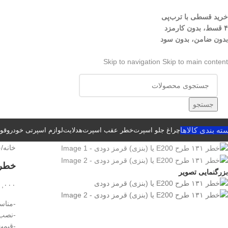
خرید قسطی با ترب‌پی
۴ قسط، بدون کارمزد
بدون ضامن، بدون سود
Skip to navigation
Skip to main content
جستجو
ته بندی کالاها
چراغ جلو اسپرت
خطر عقب اسپرت
هدلایت
لوازم اسپرتی خودرو
قوا
خانه
/
خ
خطر ۱۳۱ طرح E200 یا (بنزی) 
بزرگنمایی تصویر
۰,۰۰۰
-مناسب
-نصب 
-قیمت