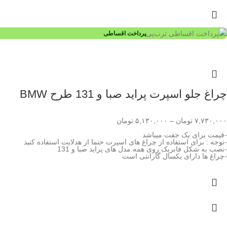
پرداخت اقساطی
چراغ جلو اسپرت پراید صبا و 131 طرح BMW
۷,۷۳۰,۰۰۰
تومان
–
۵,۱۳۰,۰۰۰
تومان
-قیمت برای یک جفت میباشد
-توجه : برای استفاده از چراغ های اسپرت حتما از هدلایت استفاده کنید
-نصب به شکل فابریک روی همه مدل های پراید صبا و 131
-چراغ ها دارای یکسال گارانتی است