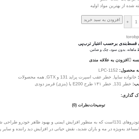
 شده از بهترین مواد اولیه
افزودن به سبد خرید
+
 قسط‌بندی برحسب اعتبار ترب‌پی
سه
افزودن به علاقه مندی
ه محصول:
LPC-1152
خانواده سایپا
,
خطر عقب اسپرت پراید 131 و GTX
,
همه محصولات
ب:
خطر 131
,
خطر ۱۳۱ طرح E200 یا (بنزی) قرمز دودی
ک گذاری:
توضیحات
نظرات (0)
ساعد به‌ویژه در مه و باران شدید، نقش حیاتی در افزایش دید راننده و سایر ران