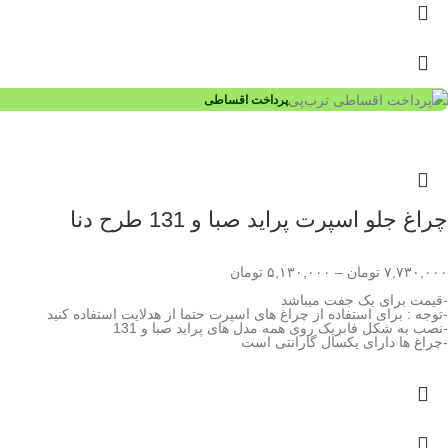
پرداخت اقساطی
چراغ جلو اسپرت پراید صبا و 131 طرح دنا
۷,۷۳۰,۰۰۰
تومان
–
۵,۱۳۰,۰۰۰
تومان
-قیمت برای یک جفت میباشد
-توجه : برای استفاده از چراغ های اسپرت حتما از هدلایت استفاده کنید
-نصب به شکل فابریک روی همه مدل های پراید صبا و 131
-چراغ ها دارای یکسال گارانتی است