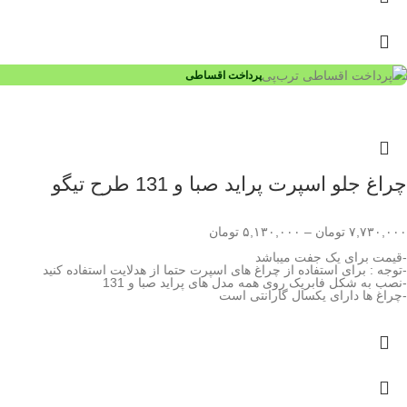
پرداخت اقساطی
چراغ جلو اسپرت پراید صبا و 131 طرح تیگو
۷,۷۳۰,۰۰۰
تومان
–
۵,۱۳۰,۰۰۰
تومان
-قیمت برای یک جفت میباشد
-توجه : برای استفاده از چراغ های اسپرت حتما از هدلایت استفاده کنید
-نصب به شکل فابریک روی همه مدل های پراید صبا و 131
-چراغ ها دارای یکسال گارانتی است