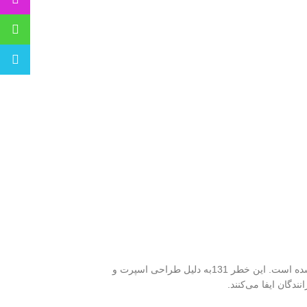
خطر ۱۳۱ طرح E200 یا (بنزی) قرمز دودی ، یک افزونه مهم و کاربردی برای خودروهای 131است که به منظور افزایش ایمنی و بهبود ظاهر خودرو طراحی شده است. این خطر 131به دلیل طراحی اسپرت و
ندگان ایفا می‌کنند.