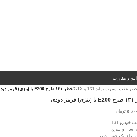
نین و مقررات
طر عقب اسپرت پراید 131 و GTX
/
خطر ۱۳۱ طرح E200 یا (بنزی) قرمز دودی
قرمز دودی
۵,۵۰
تومان
 خودرو 131
آسان و سریع
 برای یک جفت خطر