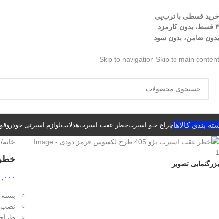
خرید قسطی با ترب‌پی
۴ قسط، بدون کارمزد
بدون ضامن، بدون سود
Skip to navigation
Skip to main content
ته بندی کالاها
چراغ جلو اسپرت
خطر عقب اسپرت
هدلایت
لوازم اسپرتی خودرو
قوا
خانه
/
خ
خطر عقب 
بزرگنمایی تصویر
۰,۰۰۰
بسته مح
نصب س
طراح