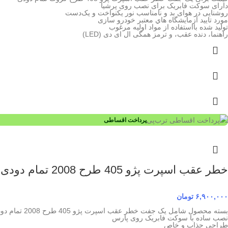
دارای سوکت فابریک برای نصب روی پرشیا
روشنایی در هوای بد و نامناسب نور یکنواخت و یک‌دست
مورد تاييد آزمايشگاه هاي معتبر خودرو سازی
توليد شده بااستفاده از مواد اوليه مرغوب
راهنما، دنده عقب، و ترمز همگی ال ای دی (LED)
پرداخت اقساطی
خطر عقب اسپرت پژو 405 طرح 2008 تمام دودی
۶,۹۰۰,۰۰۰
تومان
بسته محصول شامل یک جفت خطر عقب اسپرت پژو 405 طرح 2008 تمام دودی
نصب ساده با سوکت فابریک روی پارس
طراحی جذاب و خاص