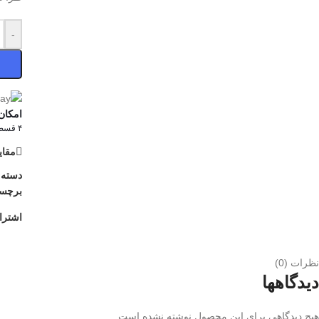
-
امکان
۴ قسط ماهانه. بدون سود، چک و ضامن.
مقای
دسته:
برچس
اشترا
نظرات (0)
دیدگاهها
هیچ دیدگاهی برای این محصول نوشته نشده است.