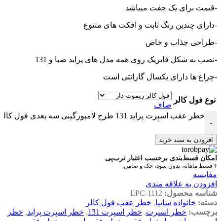
-قیمت برای یک جفت میباشد
-دارای چندین رنگ ثابت و افکت های متنوع
-طراحی جذاب و خاص
-نصب به شکل فابریک روی همه مدل های پراید صبا و 131
-چراغ ها دارای یکسال گارانتی است
نوع فول کالر
صاف
خطر عقب اسپرت پراید 131 طرح لامبورگینی سه بعدی فول کالر عدد
-
افزودن به سبد خرید
امکان قسط‌بندی برحسب اعتبار ترب‌پی
۴ قسط ماهانه. بدون سود، چک و ضامن.
مقایسه
افزودن به علاقه مندی
شناسه محصول:
LPC-1112
دسته:
خانواده سایپا
,
خطر عقب فول کالر
برچسب:
خطر اسپرت
,
خطر اسپرت 131
,
خطر اسپرت پراید
,
خطر