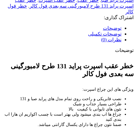
اسپرت پراید صبا
,
خطر عقب
,
خطر عقب اسپرت
,
خطر عقب
اسپرت پراید 131 طرح لامبورگینی سه بعدی فول کالر
,
خطر فول
کالر
اشتراک گذاری:
توضیحات
توضیحات تکمیلی
نظرات (0)
توضیحات
خطر عقب اسپرت پراید 131 طرح لامبورگینی
سه بعدی فول کالر
ویژگی های این چراغ اسپرت:
نصب فابریکی و راحت روی تمام مدل های پراید صبا و 131
طراحی بسیار جذاب و شیک
نئون های تایوانی با کیفیت بالا
چراغ ها اب بندی میشود ولی بهتر است با چسب اکواریم ان هارا اب
بندی کنید
ضمنا نئون چراغ ها دارای یکسال گارانتی میباشد.