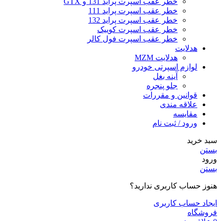
خطر عقب اسپرت پراید 131 و GTX
خطر عقب اسپرت پراید 111
خطر عقب اسپرت پراید 132
خطر عقب اسپرت کوییک
خطر عقب اسپرت فول کالر
هدلایت
هدلایت MZM
لوازم اسپرتی خودرو
آینه بغل
جلو پنجره
قوانین و مقررات
علاقه مندی
مقایسه
ورود / ثبت نام
سبد خرید
بستن
ورود
بستن
هنوز حساب کاربری ندارید؟
ایجاد حساب کاربری
فروشگاه