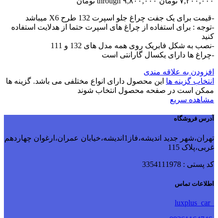
۷,۲۰۰,۰۰۰ تومان through ۹,۸۰۰,۰۰۰ تومان
-قیمت برای یک جفت چراغ جلو اسپرت 132 طرح X6 میباشد
-توجه : برای استفاده از چراغ های اسپرت حتما از هدلایت استفاده
کنید
-نصب به شکل فابریک روی همه مدل های 132 و 111
-چراغ ها دارای یکسال گارانتی است
افزودن به علاقه مندی
انتخاب گزینه ها
این محصول دارای انواع مختلفی می باشد. گزینه ها
ممکن است در صفحه محصول انتخاب شوند
مشاهده سریع
آدرس فروشگاه
تهران،شهر جدید اندیشه،فاز1اندیشه،خیابان عمران،ارغوان چهاردهم
غربی،پلاک 115
کد پستی : 3354111978
اطلاعات تماس
luxplus_car