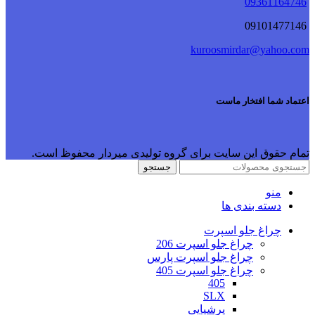
09361164746
09101477146
kuroosmirdar@yahoo.com
اعتماد شما افتخار ماست
تمام حقوق این سایت برای گروه تولیدی میردار محفوظ است.
جستجو
منو
دسته بندی ها
چراغ جلو اسپرت
چراغ جلو اسپرت 206
چراغ جلو اسپرت پارس
چراغ جلو اسپرت 405
405
SLX
پرشیایی