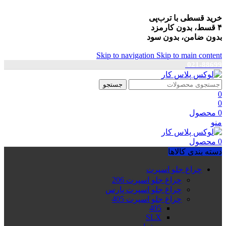
خرید قسطی با ترب‌پی
۴ قسط، بدون کارمزد
بدون ضامن، بدون سود
Skip to navigation
Skip to main content
021-88699
جستجو
0
0
0
محصول
منو
0
محصول
دسته بندی کالاها
چراغ جلو اسپرت
چراغ جلو اسپرت 206
چراغ جلو اسپرت پارس
چراغ جلو اسپرت 405
405
SLX