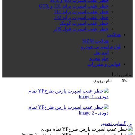
خطر عقب اسپرت 405 و SLX
خطر عقب اسپرت پراید 131 و GTX
خطر عقب اسپرت پراید 111
خطر عقب اسپرت پراید 132
خطر عقب اسپرت کوییک
خطر عقب اسپرت فول کالر
هدلایت
هدلایت MZM
لوازم اسپرتی خودرو
آینه بغل
جلو پنجره
قوانین و مقررات
تماس با ما
-5%
اتمام موجودی
بزرگنمایی تصویر