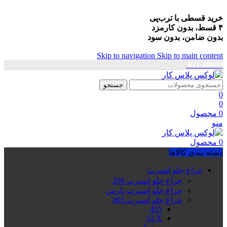
خرید قسطی با ترب‌پی
۴ قسط، بدون کارمزد
بدون ضامن، بدون سود
Skip to navigation
Skip to main content
021-88699
جستجو
0
0
0
محصول
منو
0
محصول
دسته بندی کالاها
چراغ جلو اسپرت
چراغ جلو اسپرت 206
چراغ جلو اسپرت پارس
چراغ جلو اسپرت 405
405
SLX