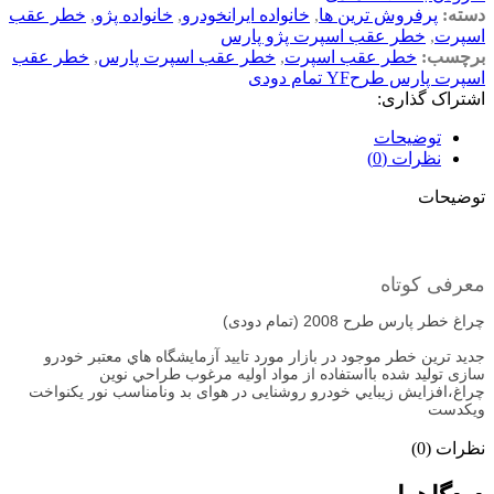
دسته:
پرفروش ترین ها
,
خانواده ایرانخودرو
,
خانواده پژو
,
خطر عقب
اسپرت
,
خطر عقب اسپرت پژو پارس
برچسب:
خطر عقب اسپرت
,
خطر عقب اسپرت پارس
,
خطر عقب
اسپرت پارس طرحYF تمام دودی
اشتراک گذاری:
توضیحات
نظرات (0)
توضیحات
معرفی کوتاه
چراغ خطر پارس طرح 2008 (تمام دودی)
جدید ترین خطر موجود در بازار مورد تاييد آزمايشگاه هاي معتبر خودرو
سازی توليد شده بااستفاده از مواد اوليه مرغوب طراحي نوين
چراغ،افزايش زيبايي خودرو روشنایی در هوای بد ونامناسب نور یکنواخت
ویکدست
نظرات (0)