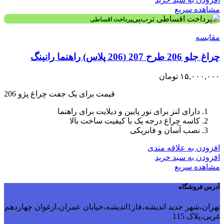
مشاهده سریع
پرداخت اقساطی
مقایسه
چراغ جلو 206 طرح 207 (206 پلاس) راهنما رانینگ
۱۵,۰۰۰,۰۰۰
تومان
قیمت برای یک جفت چراغ پژو 206
دارای لنز برای نور پایین و دیلایت برای راهنما
کاسه چراغ درجه یک با کیفیت ساخت بالا
نصب آسان و فابریکی
افزودن به علاقه مندی
افزودن به سبد خرید
مشاهده سریع
آدرس فروشگاه
تهران،شهر جدید اندیشه،فاز1اندیشه،خیابان عمران،ارغوان چهاردهم
غربی،پلاک 115