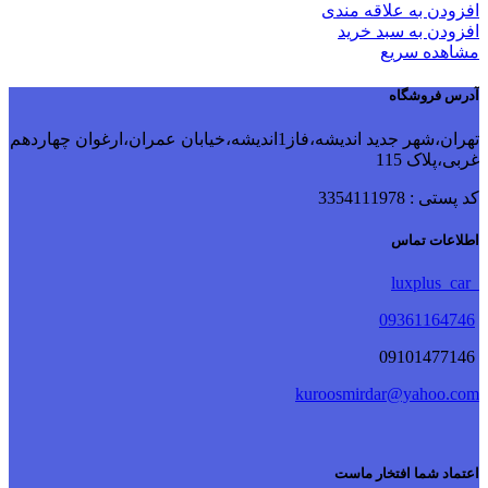
افزودن به علاقه مندی
افزودن به سبد خرید
مشاهده سریع
آدرس فروشگاه
تهران،شهر جدید اندیشه،فاز1اندیشه،خیابان عمران،ارغوان چهاردهم
غربی،پلاک 115
کد پستی : 3354111978
اطلاعات تماس
luxplus_car
09361164746
09101477146
kuroosmirdar@yahoo.com
اعتماد شما افتخار ماست