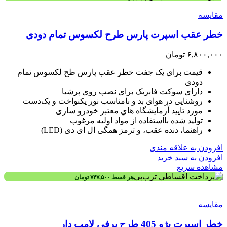
مقایسه
خطر عقب اسپرت پارس طرح لکسوس تمام دودی
۶,۸۰۰,۰۰۰
تومان
قیمت برای یک جفت خطر عقب پارس طح لکسوس تمام
دودی
دارای سوکت فابریک برای نصب روی پرشیا
روشنایی در هوای بد و نامناسب نور یکنواخت و یک‌دست
مورد تاييد آزمايشگاه هاي معتبر خودرو سازی
توليد شده بااستفاده از مواد اوليه مرغوب
راهنما، دنده عقب، و ترمز همگی ال ای دی (LED)
افزودن به علاقه مندی
افزودن به سبد خرید
مشاهده سریع
هر قسط
۷۴۷,۵۰۰
تومان
مقایسه
خطر اسپرت پژو 405 طرح برفی لامپ دار