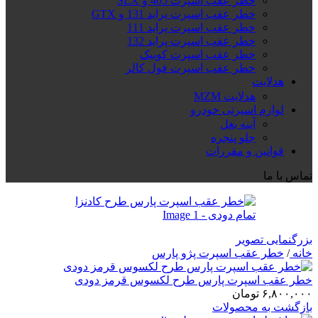
خطر عقب اسپرت 405 و SLX
خطر عقب اسپرت پراید 131 و GTX
خطر عقب اسپرت پراید 111
خطر عقب اسپرت پراید 132
خطر عقب اسپرت کوییک
خطر عقب اسپرت فول کالر
هدلایت
هدلایت MZM
لوازم اسپرتی خودرو
آینه بغل
جلو پنجره
قوانین و مقررات
تماس با ما
بزرگنمایی تصویر
خانه
/
خطر عقب اسپرت پژو پارس
خطر عقب اسپرت پارس طرح لکسوس قرمز دودی
۶,۸۰۰,۰۰۰
تومان
بازگشت به محصولات