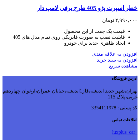
خطر اسپرت پژو 405 طرح برفی لامپ دار
۲,۹۹۰,۰۰۰
تومان
قیمت یک جفت از این محصول
قابلیت نصب به صورت فابریکی روی تمام مدل های 405
ایجاد ظاهری جدید برای خودرو
افزودن به علاقه مندی
افزودن به سبد خرید
مشاهده سریع
آدرس فروشگاه
تهران،شهر جدید اندیشه،فاز1اندیشه،خیابان عمران،ارغوان چهاردهم
غربی،پلاک 115
کد پستی : 3354111978
اطلاعات تماس
luxplus_car