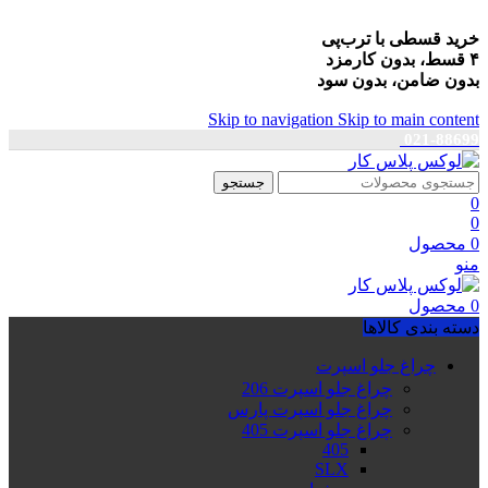
خرید قسطی با ترب‌پی
۴ قسط، بدون کارمزد
بدون ضامن، بدون سود
Skip to navigation
Skip to main content
021-88699
جستجو
0
0
0
محصول
منو
0
محصول
دسته بندی کالاها
چراغ جلو اسپرت
چراغ جلو اسپرت 206
چراغ جلو اسپرت پارس
چراغ جلو اسپرت 405
405
SLX