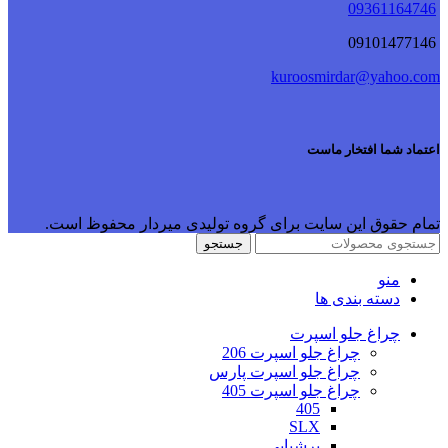
09361164746
09101477146
kuroosmirdar@yahoo.com
اعتماد شما افتخار ماست
تمام حقوق این سایت برای گروه تولیدی میردار محفوظ است.
جستجو
منو
دسته بندی ها
چراغ جلو اسپرت
چراغ جلو اسپرت 206
چراغ جلو اسپرت پارس
چراغ جلو اسپرت 405
405
SLX
پرشیایی