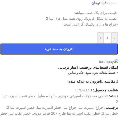
۶,۸۰۰,۰۰۰
تومان
-قیمت برای یک جفت میباشد
-نصب به شکل فابریک روی همه مدل های تیبا 2
-چراغ ها دارای یکسال گارانتی است
+
-
افزودن به سبد خرید
امکان قسط‌بندی برحسب اعتبار ترب‌پی
۴ قسط ماهانه. بدون سود، چک و ضامن.
مقایسه
افزودن به علاقه مندی
شناسه محصول:
LPC-1140
دسته:
تمامی محصولات اسپرتی خودرو
,
خانواده سایپا
,
خطر عقب اسپرت تیبا
2
برچسب:
چراغ اسپرت تیبا
,
چراغ تیبا
,
خطر اسپرت تیبا
,
خطر اسپرت تیبا 2
,
خطر تیبا 2
,
خطر عقب اسپرت تیبا طرح 207 قرمز دودی
,
خطر عقب تیبا
,
خطر