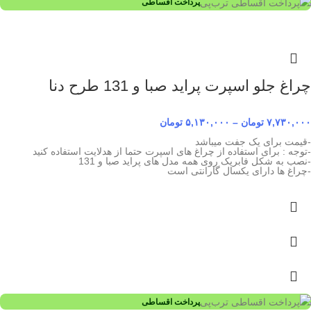
پرداخت اقساطی
چراغ جلو اسپرت پراید صبا و 131 طرح دنا
۷,۷۳۰,۰۰۰
تومان
–
۵,۱۳۰,۰۰۰
تومان
-قیمت برای یک جفت میباشد
-توجه : برای استفاده از چراغ های اسپرت حتما از هدلایت استفاده کنید
-نصب به شکل فابریک روی همه مدل های پراید صبا و 131
-چراغ ها دارای یکسال گارانتی است
پرداخت اقساطی