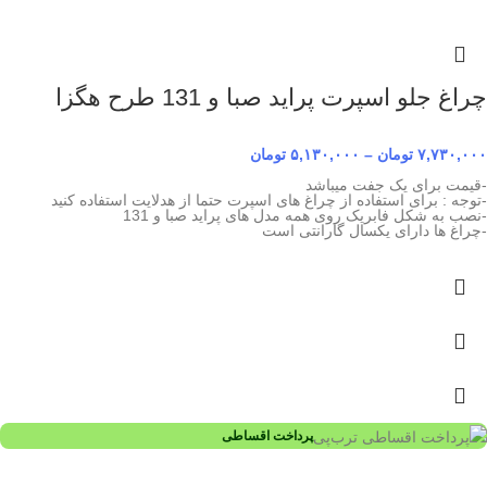
چراغ جلو اسپرت پراید صبا و 131 طرح هگزا
۷,۷۳۰,۰۰۰
تومان
–
۵,۱۳۰,۰۰۰
تومان
-قیمت برای یک جفت میباشد
-توجه : برای استفاده از چراغ های اسپرت حتما از هدلایت استفاده کنید
-نصب به شکل فابریک روی همه مدل های پراید صبا و 131
-چراغ ها دارای یکسال گارانتی است
پرداخت اقساطی