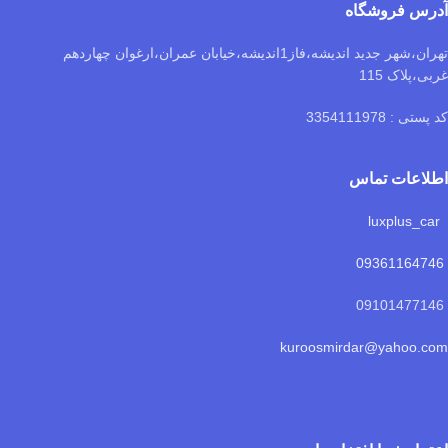
آدرس فروشگاه
تهران،شهر جدید اندیشه،فاز1اندیشه،خیابان عمران،ارغوان چهاردهم
غربی،پلاک 115
کد پستی : 3354111978
اطلاعات تماس
luxplus_car
09361164746
09101477146
kuroosmirdar@yahoo.com