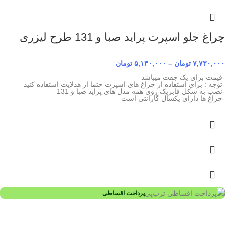
چراغ جلو اسپرت پراید صبا و 131 طرح لیزری
۷,۷۳۰,۰۰۰
تومان
–
۵,۱۳۰,۰۰۰
تومان
-قیمت برای یک جفت میباشد
-توجه : برای استفاده از چراغ های اسپرت حتما از هدلایت استفاده کنید
-نصب به شکل فابریک روی همه مدل های پراید صبا و 131
-چراغ ها دارای یکسال گارانتی است
پرداخت اقساطی