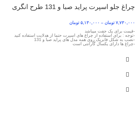
چراغ جلو اسپرت پراید صبا و 131 طرح انگری
۷,۷۳۰,۰۰۰
تومان
–
۵,۱۳۰,۰۰۰
تومان
-قیمت برای یک جفت میباشد
-توجه : برای استفاده از چراغ های اسپرت حتما از هدلایت استفاده کنید
-نصب به شکل فابریک روی همه مدل های پراید صبا و 131
-چراغ ها دارای یکسال گارانتی است