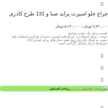
چراغ جلو اسپرت پراید صبا و 131 طرح کادری
۷,۷۳۰,۰۰۰
تومان
–
۵,۱۳۰,۰۰۰
تومان
-قیمت برای یک جفت میباشد
-توجه : برای استفاده از چراغ های اسپرت حتما از هدلایت استفاده کنید
-نصب به شکل فابریک روی همه مدل های پراید صبا و 131
-چراغ ها دارای یکسال گارانتی است
پرداخت اقساطی