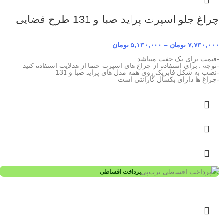
چراغ جلو اسپرت پراید صبا و 131 طرح فضایی
۷,۷۳۰,۰۰۰
تومان
–
۵,۱۳۰,۰۰۰
تومان
-قیمت برای یک جفت میباشد
-توجه : برای استفاده از چراغ های اسپرت حتما از هدلایت استفاده کنید
-نصب به شکل فابریک روی همه مدل های پراید صبا و 131
-چراغ ها دارای یکسال گارانتی است
پرداخت اقساطی