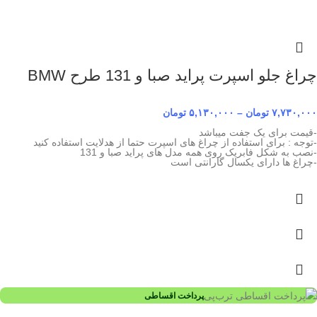
چراغ جلو اسپرت پراید صبا و 131 طرح BMW
۷,۷۳۰,۰۰۰
تومان
–
۵,۱۳۰,۰۰۰
تومان
-قیمت برای یک جفت میباشد
-توجه : برای استفاده از چراغ های اسپرت حتما از هدلایت استفاده کنید
-نصب به شکل فابریک روی همه مدل های پراید صبا و 131
-چراغ ها دارای یکسال گارانتی است
پرداخت اقساطی