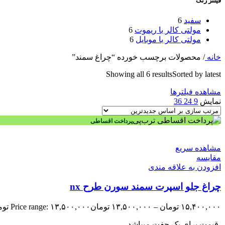
فیلتر رنگ
سفید
6
مولتی کالر با ریموت
6
مولتی کالر با موبایل
6
خانه
/
محصولات برچسب خورده “چراغ سمند”
Showing all 6 results
Sorted by latest
مشاهده فیلترها
نمایش
9
24
36
پرداخت اقساطی
مشاهده سریع
مقایسه
افزودن به علاقه مندی
چراغ جلو اسپرت سمند سورن طرح nx
۱۵,۴۰۰,۰۰۰
تومان
–
۱۳,۵۰۰,۰۰۰
تومان
Price range: ۱۳,۵۰۰,۰۰۰ تومان through ۱۵,۴۰۰,۰۰۰ تومان
-قیمت برای یک جفت میباشد