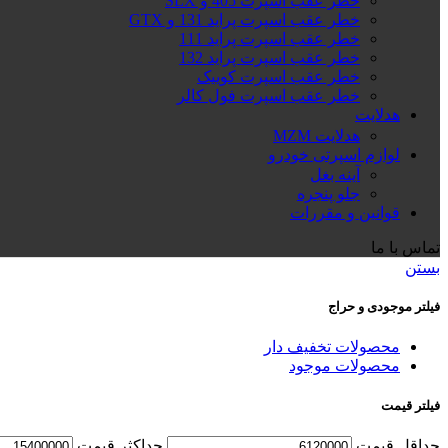
خطر عقب اسپرت 405 و SLX
خطر عقب اسپرت پراید 131 و GTX
خطر عقب اسپرت پراید 111
خطر عقب اسپرت پراید 132
خطر عقب اسپرت کوییک
خطر عقب اسپرت فول کالر
هدلایت
هدلایت MZM
لوازم اسپرتی خودرو
آینه بغل
جلو پنجره
قوانین و مقررات
تماس با ما
بستن
فیلتر موجودی و حراج
محصولات تخفیف دار
محصولات موجود
فیلتر قیمت
حداقل قیمت
حداكثر قيمت