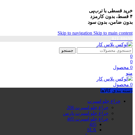
خرید قسطی با ترب‌پی
۴ قسط، بدون کارمزد
بدون ضامن، بدون سود
Skip to navigation
Skip to main content
021-88699
جستجو
0
0
0
محصول
منو
0
محصول
دسته بندی کالاها
چراغ جلو اسپرت
چراغ جلو اسپرت 206
چراغ جلو اسپرت پارس
چراغ جلو اسپرت 405
405
SLX