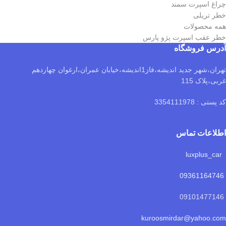
چراغ اسپرت سمند
خطر تریلی
همه محصولات
خطر عقب اسپرت پژو پارس
آدرس فروشگاه
تهران،شهر جدید اندیشه،فاز1اندیشه،خیابان عمران،ارغوان چهاردهم
غربی،پلاک 115
کد پستی : 3354111978
اطلاعات تماس
luxplus_car
09361164746
09101477146
kuroosmirdar@yahoo.com