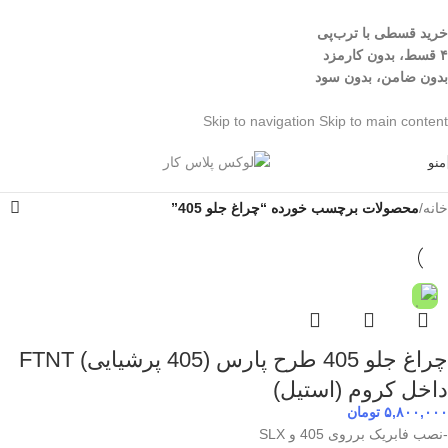
خرید قسطی با ترب‌پی
۴ قسط، بدون کارمزد
بدون ضامن، بدون سود
Skip to navigation
Skip to main content
منو
خانه
/
محصولات برچسب خورده “چراغ جلو 405”
چراغ جلو 405 طرح پارس (405 پرشیایی) FTNT
داخل کروم (استیل)
۵,۸۰۰,۰۰۰
تومان
-نصب فابریک برروی 405 و SLX