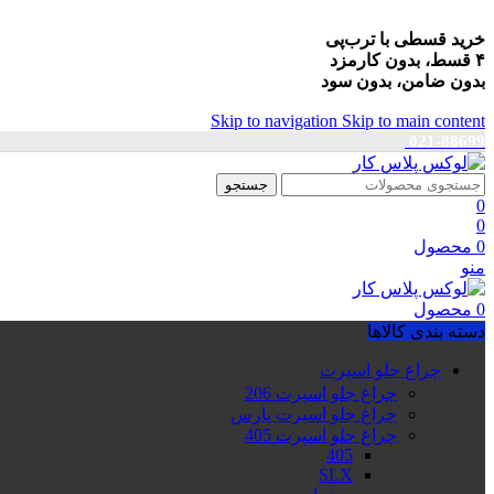
خرید قسطی با ترب‌پی
۴ قسط، بدون کارمزد
بدون ضامن، بدون سود
Skip to navigation
Skip to main content
021-88699
جستجو
0
0
0
محصول
منو
0
محصول
دسته بندی کالاها
چراغ جلو اسپرت
چراغ جلو اسپرت 206
چراغ جلو اسپرت پارس
چراغ جلو اسپرت 405
405
SLX