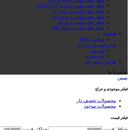
خطر عقب اسپرت 405 و SLX
خطر عقب اسپرت پراید 131 و GTX
خطر عقب اسپرت پراید 111
خطر عقب اسپرت پراید 132
خطر عقب اسپرت کوییک
خطر عقب اسپرت فول کالر
هدلایت
هدلایت MZM
لوازم اسپرتی خودرو
آینه بغل
جلو پنجره
قوانین و مقررات
تماس با ما
بستن
فیلتر موجودی و حراج
محصولات تخفیف دار
محصولات موجود
فیلتر قیمت
حداقل قیمت
حداكثر قيمت