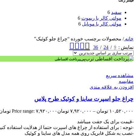
فیلتر رنگ
سفید
6
مولتی کالر با ریموت
6
مولتی کالر با موبایل
6
خانه
/
محصولات برچسب خورده “چراغ جلو کوئیک”
36
24
9
نمایش
پرداخت اقساطی
مشاهده سریع
مقایسه
افزودن به علاقه مندی
چراغ جلو اسپرت ساینا و کوئیک طرح پلاس
۱۰,۵۲۰,۰۰۰
تومان
–
۷,۹۲۰,۰۰۰
تومان
Price range: ۷,۹۲۰,۰۰۰ تومان through ۱۰,۵۲۰,۰۰۰ تومان
-قیمت برای یک جفت میباشد
-توجه : برای استفاده از چراغ های اسپرت حتما از هدلایت استفاده کنی
-نصب به شکل فابریک روی همه مدل های ساینا و کوئیک