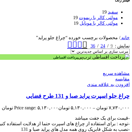
فیلتر رنگ
سفید
19
مولتی کالر با ریموت
19
مولتی کالر با موبایل
19
خانه
/
محصولات برچسب خورده “چراغ جلو پراید”
36
24
9
نمایش
پرداخت اقساطی
مشاهده سریع
مقایسه
افزودن به علاقه مندی
چراغ جلو اسپرت پراید صبا و 131 طرح فضایی
۷,۷۳۰,۰۰۰
تومان
–
۵,۱۳۰,۰۰۰
تومان
Price range: ۵,۱۳۰,۰۰۰ تومان through ۷,۷۳۰,۰۰۰ تومان
-قیمت برای یک جفت میباشد
-توجه : برای استفاده از چراغ های اسپرت حتما از هدلایت استفاده کنی
-نصب به شکل فابریک روی همه مدل های پراید صبا و 131