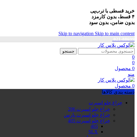
خرید قسطی با ترب‌پی
۴ قسط، بدون کارمزد
بدون ضامن، بدون سود
Skip to navigation
Skip to main content
021-88699
جستجو
0
0
0
محصول
منو
0
محصول
دسته بندی کالاها
چراغ جلو اسپرت
چراغ جلو اسپرت 206
چراغ جلو اسپرت پارس
چراغ جلو اسپرت 405
405
SLX