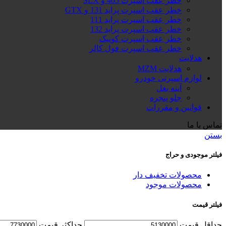
خطر عقب اسپرت 405 و SLX
خطر عقب اسپرت پراید 131 و GTX
خطر عقب اسپرت پراید 111
خطر عقب اسپرت پراید 132
خطر عقب اسپرت کوییک
خطر عقب اسپرت فول کالر
هدلایت
هدلایت MZM
لوازم اسپرتی خودرو
آینه بغل
جلو پنجره
قوانین و مقررات
تماس با ما
بستن
فیلتر موجودی و حراج
محصولات تخفیف دار
محصولات موجود
فیلتر قیمت
حداقل قیمت
حداكثر قيمت