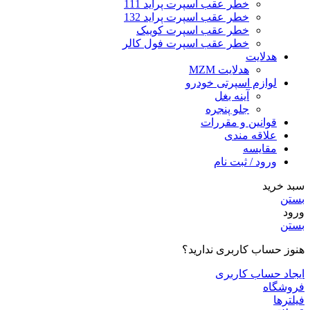
خطر عقب اسپرت پراید 111
خطر عقب اسپرت پراید 132
خطر عقب اسپرت کوییک
خطر عقب اسپرت فول کالر
هدلایت
هدلایت MZM
لوازم اسپرتی خودرو
آینه بغل
جلو پنجره
قوانین و مقررات
علاقه مندی
مقایسه
ورود / ثبت نام
سبد خرید
بستن
ورود
بستن
هنوز حساب کاربری ندارید؟
ایجاد حساب کاربری
فروشگاه
فیلترها