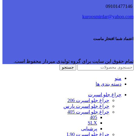
09101477146
kuroosmirdar@yahoo.com
اعتماد شما افتخار ماست
تمام حقوق این سایت برای گروه تولیدی میردار محفوظ است.
جستجو
منو
دسته بندی ها
چراغ جلو اسپرت
چراغ جلو اسپرت 206
چراغ جلو اسپرت پارس
چراغ جلو اسپرت 405
405
SLX
پرشیایی
چراغ جلو اسپرت L90