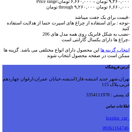
۹,۲۶۰,۰۰۰
تومان
–
۶,۶۶۰,۰۰۰
تومان
Price range:
۶,۶۶۰,۰۰۰ تومان through ۹,۲۶۰,۰۰۰ تومان
-قیمت برای یک جفت میباشد
-توجه : برای استفاده از چراغ های اسپرت حتما از هدلایت استفاده
کنید
-نصب به شکل فابریک روی همه مدل های 206
-چراغ ها دارای یکسال گارانتی است
انتخاب گزینه ها
این محصول دارای انواع مختلفی می باشد. گزینه ها
ممکن است در صفحه محصول انتخاب شوند
آدرس فروشگاه
تهران،شهر جدید اندیشه،فاز1اندیشه،خیابان عمران،ارغوان چهاردهم
غربی،پلاک 115
کد پستی : 3354111978
اطلاعات تماس
luxplus_car
09361164746