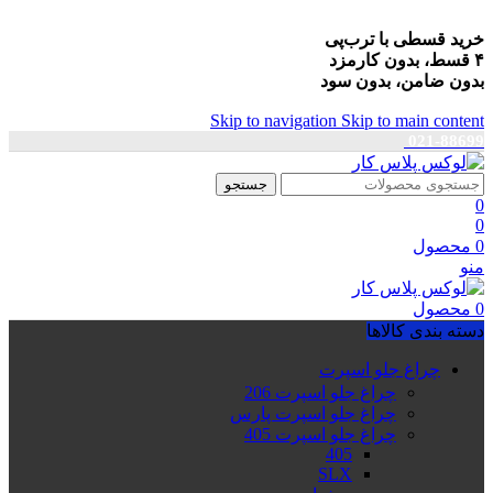
خرید قسطی با ترب‌پی
۴ قسط، بدون کارمزد
بدون ضامن، بدون سود
Skip to navigation
Skip to main content
021-88699
جستجو
0
0
0
محصول
منو
0
محصول
دسته بندی کالاها
چراغ جلو اسپرت
چراغ جلو اسپرت 206
چراغ جلو اسپرت پارس
چراغ جلو اسپرت 405
405
SLX