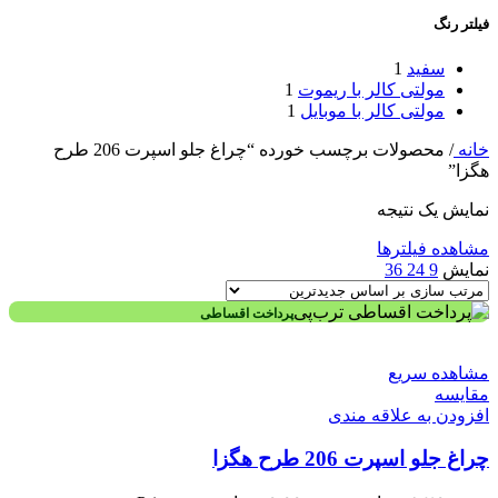
فیلتر رنگ
سفید
1
مولتی کالر با ریموت
1
مولتی کالر با موبایل
1
خانه
/
محصولات برچسب خورده “چراغ جلو اسپرت 206 طرح
هگزا”
نمایش یک نتیجه
مشاهده فیلترها
نمایش
9
24
36
پرداخت اقساطی
مشاهده سریع
مقایسه
افزودن به علاقه مندی
چراغ جلو اسپرت 206 طرح هگزا