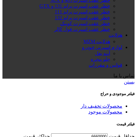
خطر عقب اسپرت 405 و SLX
خطر عقب اسپرت پراید 131 و GTX
خطر عقب اسپرت پراید 111
خطر عقب اسپرت پراید 132
خطر عقب اسپرت کوییک
خطر عقب اسپرت فول کالر
هدلایت
هدلایت MZM
لوازم اسپرتی خودرو
آینه بغل
جلو پنجره
قوانین و مقررات
تماس با ما
بستن
فیلتر موجودی و حراج
محصولات تخفیف دار
محصولات موجود
فیلتر قیمت
حداقل قیمت
حداكثر قيمت