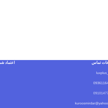
عات تماس
اعتماد شم
0936116
kuroosmirdar@yaho