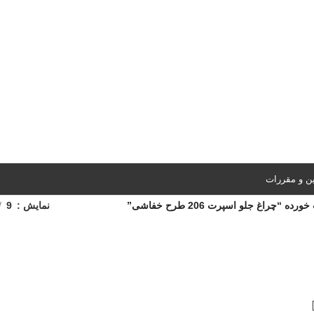
ین و مقررات
چراغ جلو اسپرت 206 طرح خفاشی”
نمایش
9