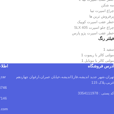
مه شکن
چراغ اسپرت تیبا
پرفروش ترین ها
خطر عقب اسپرت کوییک
چراغ جلو اسپرت 405 SLX
خطر عقب اسپرت پژو پارس
فیلتر رنگ
سفید
1
مولتی کالر با ریموت
1
مولتی کالر با موبایل
1
آدرس فروشگاه
اطلا
تهران،شهر جدید اندیشه،فاز1اندیشه،خیابان عمران،ارغوان چهاردهم
luxplus_car
غربی،پلاک 115
4746
کد پستی : 3354111978
09101477146
o.com