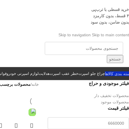
خرید قسطی با ترب‌پی
۴ قسط، بدون کارمزد
بدون ضامن، بدون سود
Skip to navigation
Skip to main content
جستجو
ته بندی کالاها
چراغ جلو اسپرت
خطر عقب اسپرت
هدلایت
لوازم اسپرتی خودرو
قوان
فیلتر موجودی و حراج
خانه
/
محصولات برچسب خورده “
محصولات تخفیف دار
محصولات موجود
فیلتر قیمت