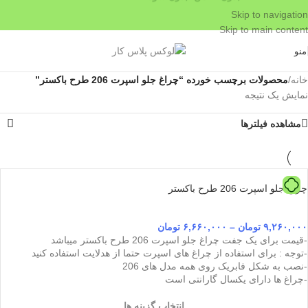
Skip to navigation
Skip to main content
منو
خانه
/
محصولات برچسب خورده “چراغ جلو اسپرت 206 طرح باکستر”
نمایش یک نتیجه
مشاهده فیلترها
چراغ جلو اسپرت 206 طرح باکستر
۹,۲۶۰,۰۰۰
تومان
–
۶,۶۶۰,۰۰۰
تومان
-قیمت برای یک جفت چراغ جلو اسپرت 206 طرح باکستر میباشد
-توجه : برای استفاده از چراغ های اسپرت حتما از هدلایت استفاده کنید
-نصب به شکل فابریک روی همه مدل های 206
-چراغ ها دارای یکسال گارانتی است
انتخاب گزینه ها