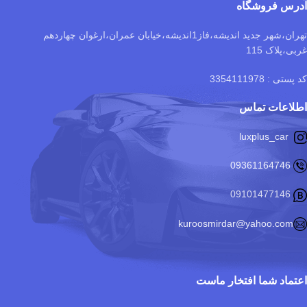
آدرس فروشگاه
تهران،شهر جدید اندیشه،فاز1اندیشه،خیابان عمران،ارغوان چهاردهم
غربی،پلاک 115
کد پستی : 3354111978
اطلاعات تماس
luxplus_car
09361164746
09101477146
kuroosmirdar@yahoo.com
اعتماد شما افتخار ماست