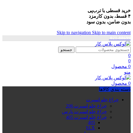
خرید قسطی با ترب‌پی
۴ قسط، بدون کارمزد
بدون ضامن، بدون سود
Skip to navigation
Skip to main content
021-88699
جستجو
0
0
0
محصول
منو
0
محصول
دسته بندی کالاها
چراغ جلو اسپرت
چراغ جلو اسپرت 206
چراغ جلو اسپرت پارس
چراغ جلو اسپرت 405
405
SLX