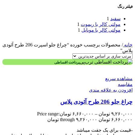
فیلتر رنگ
سفید
1
مولتی کالر با ریموت
1
مولتی کالر با موبایل
1
خانه
/
محصولات برچسب خورده “چراغ جلو اسپرت 206 طرح آئودی
پلاس”
پرداخت اقساطی
مشاهده سریع
مقایسه
افزودن به علاقه مندی
چراغ جلو 206 طرح آئودی پلاس
۹,۲۶۰,۰۰۰
تومان
–
۶,۶۶۰,۰۰۰
تومان
Price range:
۶,۶۶۰,۰۰۰ تومان through ۹,۲۶۰,۰۰۰ تومان
-قیمت برای یک جفت میباشد