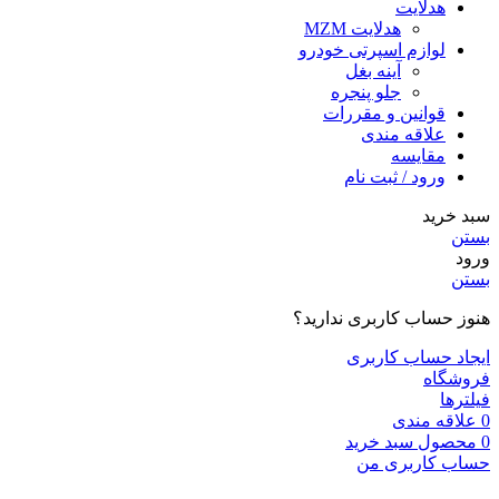
هدلایت
هدلایت MZM
لوازم اسپرتی خودرو
آینه بغل
جلو پنجره
قوانین و مقررات
علاقه مندی
مقایسه
ورود / ثبت نام
سبد خرید
بستن
ورود
بستن
هنوز حساب کاربری ندارید؟
ایجاد حساب کاربری
فروشگاه
فیلترها
0
علاقه مندی
0
محصول
سبد خرید
حساب کاربری من