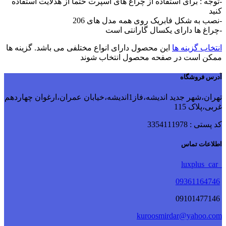
-توجه : برای استفاده از چراغ های اسپرت حتما از هدلایت استفاده
کنید
-نصب به شکل فابریک روی همه مدل های 206
-چراغ ها دارای یکسال گارانتی است
انتخاب گزینه ها
این محصول دارای انواع مختلفی می باشد. گزینه ها
ممکن است در صفحه محصول انتخاب شوند
آدرس فروشگاه
تهران،شهر جدید اندیشه،فاز1اندیشه،خیابان عمران،ارغوان چهاردهم
غربی،پلاک 115
کد پستی : 3354111978
اطلاعات تماس
luxplus_car
09361164746
09101477146
kuroosmirdar@yahoo.com