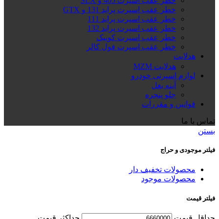
خطر عقب اسپرت 405 و SLX
خطر عقب اسپرت پراید 131 و GTX
خطر عقب اسپرت پراید 111
خطر عقب اسپرت پراید 132
خطر عقب اسپرت کوییک
خطر عقب اسپرت فول کالر
هدلایت
هدلایت MZM
لوازم اسپرتی خودرو
آینه بغل
جلو پنجره
قوانین و مقررات
تماس با ما
بستن
فیلتر موجودی و حراج
محصولات تخفیف دار
محصولات موجود
فیلتر قیمت
حداقل قیمت
حداكثر قيمت