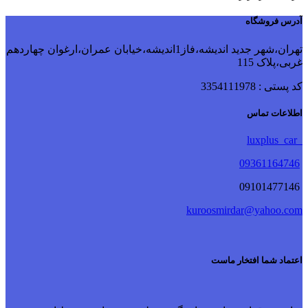
آدرس فروشگاه
تهران،شهر جدید اندیشه،فاز1اندیشه،خیابان عمران،ارغوان چهاردهم
غربی،پلاک 115
کد پستی : 3354111978
اطلاعات تماس
luxplus_car
09361164746
09101477146
kuroosmirdar@yahoo.com
اعتماد شما افتخار ماست