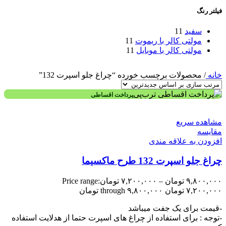
فیلتر رنگ
سفید
11
مولتی کالر با ریموت
11
مولتی کالر با موبایل
11
خانه
/
محصولات برچسب خورده “چراغ جلو اسپرت 132”
پرداخت اقساطی
مشاهده سریع
مقایسه
افزودن به علاقه مندی
چراغ جلو اسپرت 132 طرح ماکسیما
۹,۸۰۰,۰۰۰
تومان
–
۷,۲۰۰,۰۰۰
تومان
Price range:
۷,۲۰۰,۰۰۰ تومان through ۹,۸۰۰,۰۰۰ تومان
-قیمت برای یک جفت میباشد
-توجه : برای استفاده از چراغ های اسپرت حتما از هدلایت استفاده