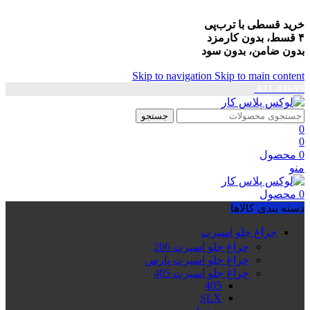
خرید قسطی با ترب‌پی
۴ قسط، بدون کارمزد
بدون ضامن، بدون سود
Skip to navigation
Skip to main content
021-88699
جستجو
0
0
0
محصول
منو
0
محصول
دسته بندی کالاها
چراغ جلو اسپرت
چراغ جلو اسپرت 206
چراغ جلو اسپرت پارس
چراغ جلو اسپرت 405
405
SLX