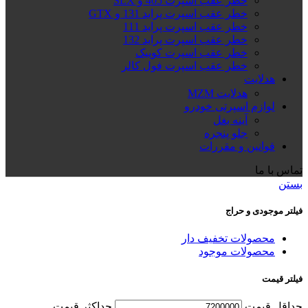
خطر عقب اسپرت 405 و SLX
خطر عقب اسپرت پراید 131 و GTX
خطر عقب اسپرت پراید 111
خطر عقب اسپرت پراید 132
خطر عقب اسپرت کوییک
خطر عقب اسپرت فول کالر
هدلایت
هدلایت MZM
لوازم اسپرتی خودرو
آینه بغل
جلو پنجره
قوانین و مقررات
تماس با ما
بستن
فیلتر موجودی و حراج
محصولات تخفیف دار
محصولات موجود
فیلتر قیمت
حداقل قیمت
حداكثر قيمت