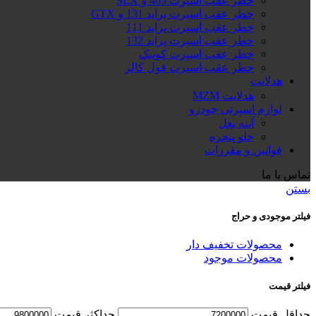
خطر عقب اسپرت 405 و SLX
خطر عقب اسپرت پراید 131 و GTX
خطر عقب اسپرت پراید 111
خطر عقب اسپرت پراید 132
خطر عقب اسپرت کوییک
خطر عقب اسپرت فول کالر
هدلایت
هدلایت MZM
لوازم اسپرتی خودرو
آینه بغل
جلو پنجره
قوانین و مقررات
تماس با ما
بستن
فیلتر موجودی و حراج
محصولات تخفیف دار
محصولات موجود
فیلتر قیمت
حداقل قیمت
حداكثر قيمت