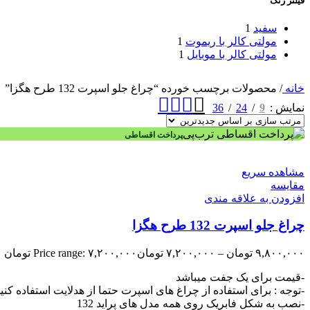
فیلتر رنگ
سفید
1
مولتی کالر با ریموت
1
مولتی کالر با موبایل
1
خانه
/
محصولات برچسب خورده “چراغ جلو اسپرت 132 طرح هگزا”
36
24
9
نمایش
پرداخت اقساطی
مشاهده سریع
مقایسه
افزودن به علاقه مندی
چراغ جلو اسپرت 132 طرح هگزا
۹,۸۰۰,۰۰۰
تومان
–
۷,۲۰۰,۰۰۰
تومان
Price range: ۷,۲۰۰,۰۰۰ تومان through ۹,۸۰۰,۰۰۰ تومان
-قیمت برای یک جفت میباشد
-توجه : برای استفاده از چراغ های اسپرت حتما از هدلایت استفاده کنی
-نصب به شکل فابریک روی همه مدل های پراید 132