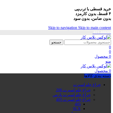
خرید قسطی با ترب‌پی
۴ قسط، بدون کارمزد
بدون ضامن، بدون سود
Skip to navigation
Skip to main content
021-88699
جستجو
0
0
0
محصول
منو
0
محصول
دسته بندی کالاها
چراغ جلو اسپرت
چراغ جلو اسپرت 206
چراغ جلو اسپرت پارس
چراغ جلو اسپرت 405
405
SLX