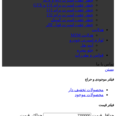
خطر عقب اسپرت 405 و SLX
خطر عقب اسپرت پراید 131 و GTX
خطر عقب اسپرت پراید 111
خطر عقب اسپرت پراید 132
خطر عقب اسپرت کوییک
خطر عقب اسپرت فول کالر
هدلایت
هدلایت MZM
لوازم اسپرتی خودرو
آینه بغل
جلو پنجره
قوانین و مقررات
تماس با ما
بستن
فیلتر موجودی و حراج
محصولات تخفیف دار
محصولات موجود
فیلتر قیمت
حداقل قیمت
حداكثر قيمت