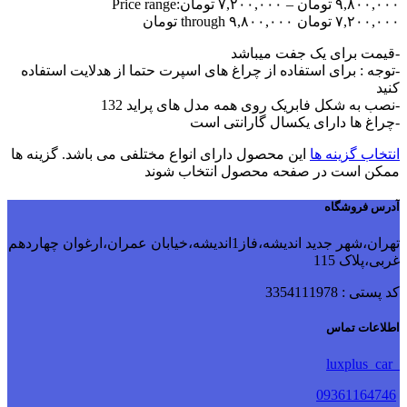
۹,۸۰۰,۰۰۰
تومان
–
۷,۲۰۰,۰۰۰
تومان
Price range:
۷,۲۰۰,۰۰۰ تومان through ۹,۸۰۰,۰۰۰ تومان
-قیمت برای یک جفت میباشد
-توجه : برای استفاده از چراغ های اسپرت حتما از هدلایت استفاده
کنید
-نصب به شکل فابریک روی همه مدل های پراید 132
-چراغ ها دارای یکسال گارانتی است
انتخاب گزینه ها
این محصول دارای انواع مختلفی می باشد. گزینه ها
ممکن است در صفحه محصول انتخاب شوند
آدرس فروشگاه
تهران،شهر جدید اندیشه،فاز1اندیشه،خیابان عمران،ارغوان چهاردهم
غربی،پلاک 115
کد پستی : 3354111978
اطلاعات تماس
luxplus_car
09361164746