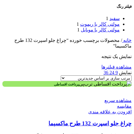
فیلتر رنگ
سفید
1
مولتی کالر با ریموت
1
مولتی کالر با موبایل
1
خانه
/
محصولات برچسب خورده “چراغ جلو اسپرت 132 طرح
ماکسیما”
نمایش یک نتیجه
مشاهده فیلترها
نمایش
9
24
36
پرداخت اقساطی
مشاهده سریع
مقایسه
افزودن به علاقه مندی
چراغ جلو اسپرت 132 طرح ماکسیما