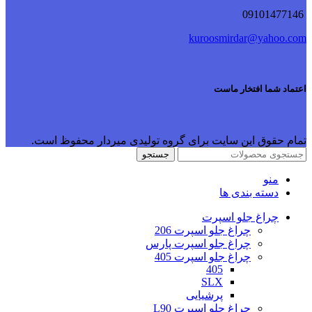
09101477146
kuroosmirdar@yahoo.com
اعتماد شما افتخار ماست
تمام حقوق این سایت برای گروه تولیدی میردار محفوظ است.
جستجو
منو
دسته بندی ها
چراغ جلو اسپرت
چراغ جلو اسپرت 206
چراغ جلو اسپرت پارس
چراغ جلو اسپرت 405
405
SLX
پرشیایی
چراغ جلو اسپرت L90