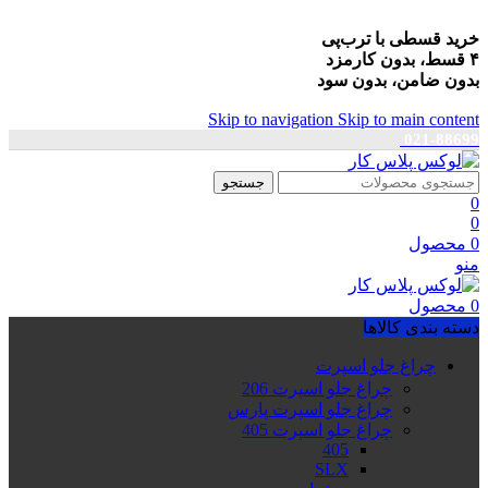
خرید قسطی با ترب‌پی
۴ قسط، بدون کارمزد
بدون ضامن، بدون سود
Skip to navigation
Skip to main content
021-88699
جستجو
0
0
0
محصول
منو
0
محصول
دسته بندی کالاها
چراغ جلو اسپرت
چراغ جلو اسپرت 206
چراغ جلو اسپرت پارس
چراغ جلو اسپرت 405
405
SLX