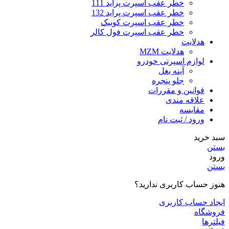
خطر عقب اسپرت پراید 111
خطر عقب اسپرت پراید 132
خطر عقب اسپرت کوییک
خطر عقب اسپرت فول کالر
هدلایت
هدلایت MZM
لوازم اسپرتی خودرو
آینه بغل
جلو پنجره
قوانین و مقررات
علاقه مندی
مقایسه
ورود / ثبت نام
سبد خرید
بستن
ورود
بستن
هنوز حساب کاربری ندارید؟
ایجاد حساب کاربری
فروشگاه
فیلترها