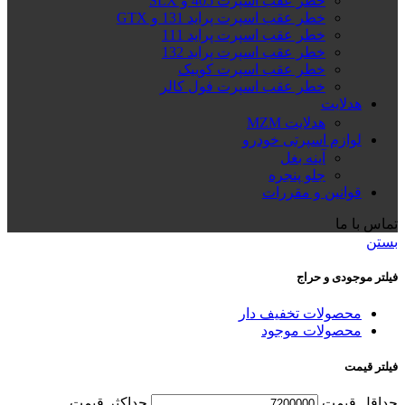
خطر عقب اسپرت 405 و SLX
خطر عقب اسپرت پراید 131 و GTX
خطر عقب اسپرت پراید 111
خطر عقب اسپرت پراید 132
خطر عقب اسپرت کوییک
خطر عقب اسپرت فول کالر
هدلایت
هدلایت MZM
لوازم اسپرتی خودرو
آینه بغل
جلو پنجره
قوانین و مقررات
تماس با ما
بستن
فیلتر موجودی و حراج
محصولات تخفیف دار
محصولات موجود
فیلتر قیمت
حداقل قیمت
حداكثر قيمت