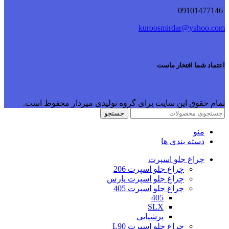
09101477146
kuroosmirdar@yahoo.com
اعتماد شما افتخار ماست
تمام حقوق این سایت برای گروه تولیدی میردار محفوظ است.
جستجو
منو
دسته بندی ها
چراغ جلو اسپرت
چراغ جلو اسپرت 206
چراغ جلو اسپرت پارس
چراغ جلو اسپرت 405
405
SLX
پرشیایی
چراغ جلو اسپرت L90