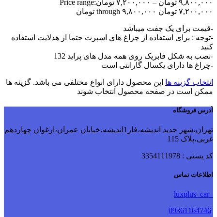
۹,۸۰۰,۰۰۰
تومان
–
۷,۲۰۰,۰۰۰
تومان
Price range:
۷,۲۰۰,۰۰۰ تومان through ۹,۸۰۰,۰۰۰ تومان
-قیمت برای یک جفت میباشد
-توجه : برای استفاده از چراغ های اسپرت حتما از هدلایت استفاده
کنید
-نصب به شکل فابریک روی همه مدل های پراید 132
-چراغ ها دارای یکسال گارانتی است
انتخاب گزینه ها
این محصول دارای انواع مختلفی می باشد. گزینه ها
ممکن است در صفحه محصول انتخاب شوند
آدرس فروشگاه
تهران،شهر جدید اندیشه،فاز1اندیشه،خیابان عمران،ارغوان چهاردهم
غربی،پلاک 115
کد پستی : 3354111978
اطلاعات تماس
luxplus_car
09361164746