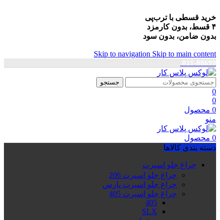
خرید قسطی با ترب‌پی
۴ قسط، بدون کارمزد
بدون ضامن، بدون سود
Skip to navigation
Skip to main content
021-88699
جستجو
0
0
0
محصول
منو
0
محصول
دسته بندی کالاها
چراغ جلو اسپرت
چراغ جلو اسپرت 206
چراغ جلو اسپرت پارس
چراغ جلو اسپرت 405
405
SLX