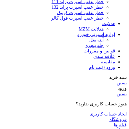
خطر عقب اسپرت پراید 111
خطر عقب اسپرت پراید 132
خطر عقب اسپرت کوییک
خطر عقب اسپرت فول کالر
هدلایت
هدلایت MZM
لوازم اسپرتی خودرو
آینه بغل
جلو پنجره
قوانین و مقررات
علاقه مندی
مقایسه
ورود / ثبت نام
سبد خرید
بستن
ورود
بستن
هنوز حساب کاربری ندارید؟
ایجاد حساب کاربری
فروشگاه
فیلترها