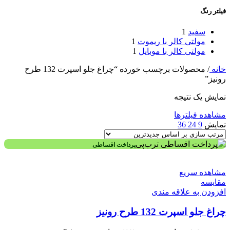
فیلتر رنگ
سفید
1
مولتی کالر با ریموت
1
مولتی کالر با موبایل
1
خانه
/
محصولات برچسب خورده “چراغ جلو اسپرت 132 طرح
رونیز”
نمایش یک نتیجه
مشاهده فیلترها
نمایش
9
24
36
پرداخت اقساطی
مشاهده سریع
مقایسه
افزودن به علاقه مندی
چراغ جلو اسپرت 132 طرح رونیز