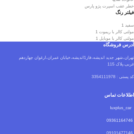
خطر عقب اسپرت پژو پارس
فیلتر رنگ
سفید
1
مولتی کالر با ریموت
1
مولتی کالر با موبایل
1
آدرس فروشگاه
تهران،شهر جدید اندیشه،فاز1اندیشه،خیابان عمران،ارغوان چهاردهم
غربی،پلاک 115
کد پستی : 3354111978
اطلاعات تماس
luxplus_car
09361164746
09101477146