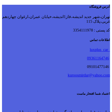
آدرس فروشگاه
تهران،شهر جدید اندیشه،فاز1اندیشه،خیابان عمران،ارغوان چهاردهم
غربی،پلاک 115
کد پستی : 3354111978
اطلاعات تماس
luxplus_car
09361164746
09101477146
kuroosmirdar@yahoo.com
اعتماد شما افتخار ماست