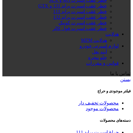
خطر عقب اسپرت 405 و SLX
خطر عقب اسپرت پراید 131 و GTX
خطر عقب اسپرت پراید 111
خطر عقب اسپرت پراید 132
خطر عقب اسپرت کوییک
خطر عقب اسپرت فول کالر
هدلایت
هدلایت MZM
لوازم اسپرتی خودرو
آینه بغل
جلو پنجره
قوانین و مقررات
تماس با ما
بستن
فیلتر موجودی و حراج
محصولات تخفیف دار
محصولات موجود
دسته‌های محصولات
چراغ اسپرت پراید 111