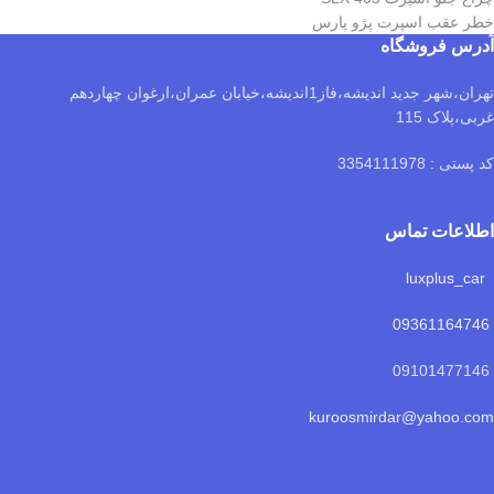
خطر عقب اسپرت پژو پارس
آدرس فروشگاه
تهران،شهر جدید اندیشه،فاز1اندیشه،خیابان عمران،ارغوان چهاردهم
غربی،پلاک 115
کد پستی : 3354111978
اطلاعات تماس
luxplus_car
09361164746
09101477146
kuroosmirdar@yahoo.com