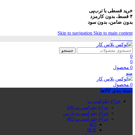
خرید قسطی با ترب‌پی
۴ قسط، بدون کارمزد
بدون ضامن، بدون سود
Skip to navigation
Skip to main content
021-88699
جستجو
0
0
0
محصول
منو
0
محصول
دسته بندی کالاها
چراغ جلو اسپرت
چراغ جلو اسپرت 206
چراغ جلو اسپرت پارس
چراغ جلو اسپرت 405
405
SLX