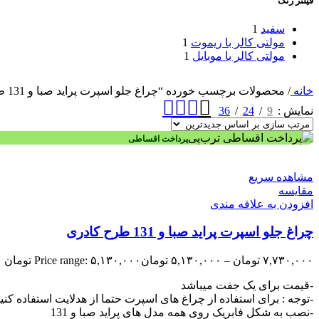
فیلتر رنگ
سفید
1
مولتی کالر با ریموت
1
مولتی کالر با موبایل
1
خانه
/
محصولات برچسب خورده “چراغ جلو اسپرت پراید صبا و 131 طرح کادری”
36
24
9
نمایش
پرداخت اقساطی
مشاهده سریع
مقایسه
افزودن به علاقه مندی
چراغ جلو اسپرت پراید صبا و 131 طرح کادری
۷,۷۳۰,۰۰۰
تومان
–
۵,۱۳۰,۰۰۰
تومان
Price range: ۵,۱۳۰,۰۰۰ تومان through ۷,۷۳۰,۰۰۰ تومان
-قیمت برای یک جفت میباشد
-توجه : برای استفاده از چراغ های اسپرت حتما از هدلایت استفاده کنی
-نصب به شکل فابریک روی همه مدل های پراید صبا و 131