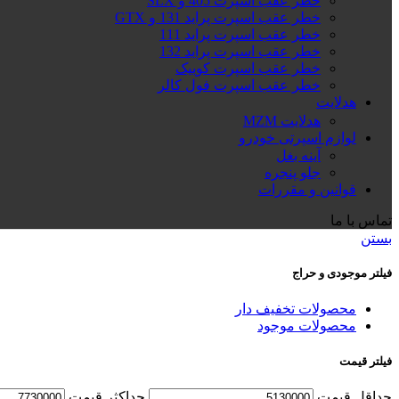
خطر عقب اسپرت 405 و SLX
خطر عقب اسپرت پراید 131 و GTX
خطر عقب اسپرت پراید 111
خطر عقب اسپرت پراید 132
خطر عقب اسپرت کوییک
خطر عقب اسپرت فول کالر
هدلایت
هدلایت MZM
لوازم اسپرتی خودرو
آینه بغل
جلو پنجره
قوانین و مقررات
تماس با ما
بستن
فیلتر موجودی و حراج
محصولات تخفیف دار
محصولات موجود
فیلتر قیمت
حداقل قیمت
حداكثر قيمت