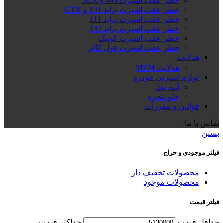
خطر عقب اسپرت 405 و SLX
خطر عقب اسپرت پراید 131 و GTX
خطر عقب اسپرت پراید 111
خطر عقب اسپرت پراید 132
خطر عقب اسپرت کوییک
خطر عقب اسپرت فول کالر
هدلایت
هدلایت MZM
لوازم اسپرتی خودرو
آینه بغل
جلو پنجره
قوانین و مقررات
تماس با ما
بستن
فیلتر موجودی و حراج
محصولات تخفیف دار
محصولات موجود
فیلتر قیمت
حداقل قیمت
حداكثر قيمت