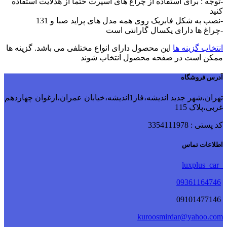
-توجه : برای استفاده از چراغ های اسپرت حتما از هدلایت استفاده
کنید
-نصب به شکل فابریک روی همه مدل های پراید صبا و 131
-چراغ ها دارای یکسال گارانتی است
انتخاب گزینه ها
این محصول دارای انواع مختلفی می باشد. گزینه ها
ممکن است در صفحه محصول انتخاب شوند
آدرس فروشگاه
تهران،شهر جدید اندیشه،فاز1اندیشه،خیابان عمران،ارغوان چهاردهم
غربی،پلاک 115
کد پستی : 3354111978
اطلاعات تماس
luxplus_car
09361164746
09101477146
kuroosmirdar@yahoo.com