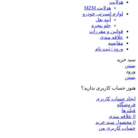
هدلایت
هدلایت MZM
لوازم اسپرتی خودرو
آینه بغل
جلو پنجره
قوانین و مقررات
علاقه مندی
مقایسه
ورود / ثبت نام
سبد خرید
بستن
ورود
بستن
هنوز حساب کاربری ندارید؟
ایجاد حساب کاربری
فروشگاه
فیلترها
0
علاقه مندی
0
محصول
سبد خرید
حساب کاربری من