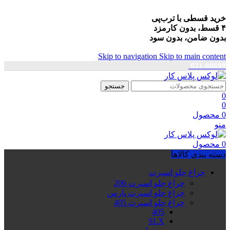
خرید قسطی با ترب‌پی
۴ قسط، بدون کارمزد
بدون ضامن، بدون سود
Skip to navigation
Skip to main content
021-88699
جستجو
0
0
0
محصول
منو
0
محصول
دسته بندی کالاها
چراغ جلو اسپرت
چراغ جلو اسپرت 206
چراغ جلو اسپرت پارس
چراغ جلو اسپرت 405
405
SLX