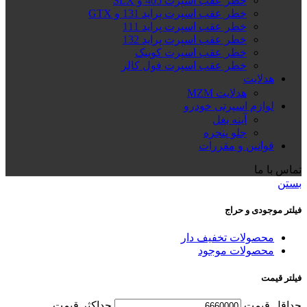
خطر عقب اسپرت 405 و SLX
خطر عقب اسپرت پراید 131 و GTX
خطر عقب اسپرت پراید 111
خطر عقب اسپرت پراید 132
خطر عقب اسپرت کوییک
خطر عقب اسپرت فول کالر
هدلایت
هدلایت MZM
لوازم اسپرتی خودرو
آینه بغل
جلو پنجره
قوانین و مقررات
تماس با ما
بستن
فیلتر موجودی و حراج
محصولات تخفیف دار
محصولات موجود
فیلتر قیمت
حداقل قیمت
حداكثر قيمت