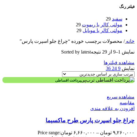
فیلتر رنگ
سفید
29
مولتی کالر با ریموت
29
مولتی کالر با موبایل
29
خانه
/
محصولات برچسب خورده “چراغ جلو اسپرت پارس”
نمایش 1–9 از 29 نتیجه
Sorted by latest
مشاهده فیلترها
نمایش
9
24
36
پرداخت اقساطی
مشاهده سریع
مقایسه
افزودن به علاقه مندی
چراغ جلو اسپرت پارس طرح ماکسیما
۹,۲۶۰,۰۰۰
تومان
–
۶,۶۶۰,۰۰۰
تومان
Price range: