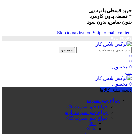
خرید قسطی با ترب‌پی
۴ قسط، بدون کارمزد
بدون ضامن، بدون سود
Skip to navigation
Skip to main content
021-88699
جستجو
0
0
0
محصول
منو
0
محصول
دسته بندی کالاها
چراغ جلو اسپرت
چراغ جلو اسپرت 206
چراغ جلو اسپرت پارس
چراغ جلو اسپرت 405
405
SLX