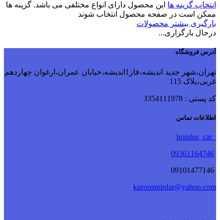
انتخاب گزینه ها
این محصول دارای انواع مختلفی می باشد. گزینه ها
ممکن است در صفحه محصول انتخاب شوند
بارگیری بیشتر محصولات
درحال بارگزاری...
آدرس فروشگاه
تهران،شهر جدید اندیشه،فاز1اندیشه،خیابان عمران،ارغوان چهاردهم
غربی،پلاک 115
کد پستی : 3354111978
اطلاعات تماس
luxplus_car
09361164746
09101477146
kuroosmirdar@yahoo.com