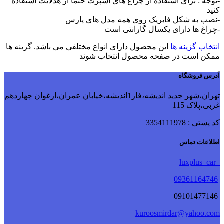
-توجه : برای استفاده از چراغ های اسپرت حتما از هدلایت استفاده
کنید
-نصب به شکل فابریک روی همه مدل های پارس
-چراغ ها دارای یکسال گارانتی است
انتخاب گزینه ها
این محصول دارای انواع مختلفی می باشد. گزینه ها
ممکن است در صفحه محصول انتخاب شوند
آدرس فروشگاه
تهران،شهر جدید اندیشه،فاز1اندیشه،خیابان عمران،ارغوان چهاردهم
غربی،پلاک 115
کد پستی : 3354111978
اطلاعات تماس
luxplus_car
09361164746
09101477146
kuroosmirdar@yahoo.com