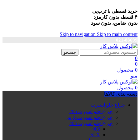
خرید قسطی با ترب‌پی
۴ قسط، بدون کارمزد
بدون ضامن، بدون سود
Skip to navigation
Skip to main content
021-88699
جستجو
0
0
0
محصول
منو
0
محصول
دسته بندی کالاها
چراغ جلو اسپرت
چراغ جلو اسپرت 206
چراغ جلو اسپرت پارس
چراغ جلو اسپرت 405
405
SLX