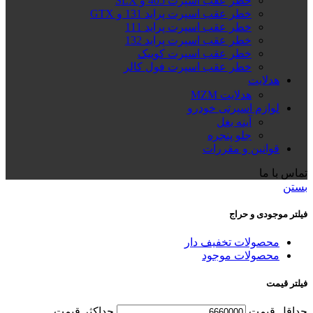
خطر عقب اسپرت 405 و SLX
خطر عقب اسپرت پراید 131 و GTX
خطر عقب اسپرت پراید 111
خطر عقب اسپرت پراید 132
خطر عقب اسپرت کوییک
خطر عقب اسپرت فول کالر
هدلایت
هدلایت MZM
لوازم اسپرتی خودرو
آینه بغل
جلو پنجره
قوانین و مقررات
تماس با ما
بستن
فیلتر موجودی و حراج
محصولات تخفیف دار
محصولات موجود
فیلتر قیمت
حداقل قیمت
حداكثر قيمت