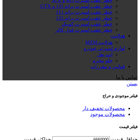
خطر عقب اسپرت 405 و SLX
خطر عقب اسپرت پراید 131 و GTX
خطر عقب اسپرت پراید 111
خطر عقب اسپرت پراید 132
خطر عقب اسپرت کوییک
خطر عقب اسپرت فول کالر
هدلایت
هدلایت MZM
لوازم اسپرتی خودرو
آینه بغل
جلو پنجره
قوانین و مقررات
تماس با ما
بستن
فیلتر موجودی و حراج
محصولات تخفیف دار
محصولات موجود
فیلتر قیمت
حداقل قیمت
حداكثر قيمت