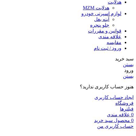
هدلایت
هدلایت MZM
لوازم اسپرتی خودرو
آینه بغل
جلو پنجره
قوانین و مقررات
علاقه مندی
مقایسه
ورود / ثبت نام
سبد خرید
بستن
ورود
بستن
هنوز حساب کاربری ندارید؟
ایجاد حساب کاربری
فروشگاه
فیلترها
0
علاقه مندی
0
محصول
سبد خرید
حساب کاربری من