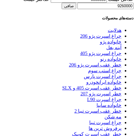
صافی
دسته‌های محصولات
هدلایت
چراغ اسپرت پژو 206
خانواده پژو
آینه بغل
چراغ اسپرت پژو 405
خانواده رنو
خطر عقب اسپرت پژو 206
چراغ استپ سوم
چراغ اسپرت پارس
خانواده ایرانخودرو
خطر عقب اسپرت 405 و SLX
خطر اسپرت پژو 207
چراغ اسپرت L90
خانواده سایپا
خطر عقب اسپرت تیبا 2
مه شکن
چراغ اسپرت تیبا
پرفروش ترین ها
خطر عقب اسپرت کوییک