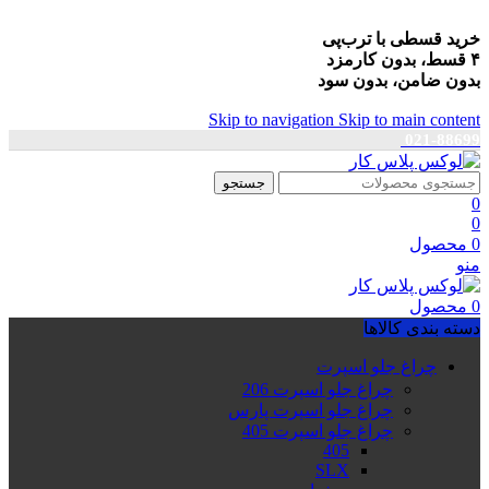
خرید قسطی با ترب‌پی
۴ قسط، بدون کارمزد
بدون ضامن، بدون سود
Skip to navigation
Skip to main content
021-88699
جستجو
0
0
0
محصول
منو
0
محصول
دسته بندی کالاها
چراغ جلو اسپرت
چراغ جلو اسپرت 206
چراغ جلو اسپرت پارس
چراغ جلو اسپرت 405
405
SLX