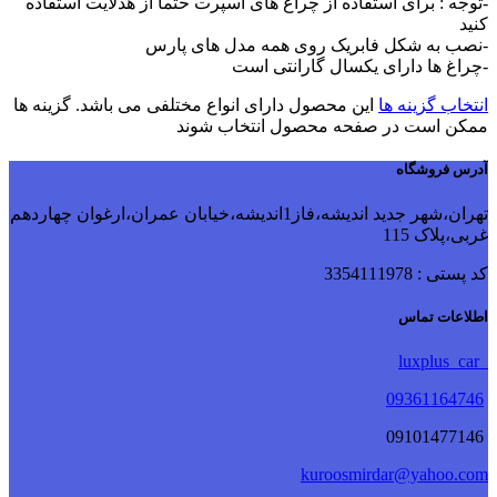
-توجه : برای استفاده از چراغ های اسپرت حتما از هدلایت استفاده
کنید
-نصب به شکل فابریک روی همه مدل های پارس
-چراغ ها دارای یکسال گارانتی است
انتخاب گزینه ها
این محصول دارای انواع مختلفی می باشد. گزینه ها
ممکن است در صفحه محصول انتخاب شوند
آدرس فروشگاه
تهران،شهر جدید اندیشه،فاز1اندیشه،خیابان عمران،ارغوان چهاردهم
غربی،پلاک 115
کد پستی : 3354111978
اطلاعات تماس
luxplus_car
09361164746
09101477146
kuroosmirdar@yahoo.com