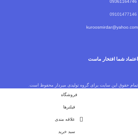
09361164746
09101477146
kuroosmirdar@yahoo.com
اعتماد شما افتخار ماست
تمام حقوق این سایت برای گروه تولیدی میردار محفوظ است.
فروشگاه
فیلترها
علاقه مندی
سبد خرید