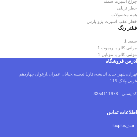
چراغ اسپرت سمند
خطر تریلی
همه محصولات
خطر عقب اسپرت پژو پارس
فیلتر رنگ
سفید
1
مولتی کالر با ریموت
1
مولتی کالر با موبایل
1
آدرس فروشگاه
تهران،شهر جدید اندیشه،فاز1اندیشه،خیابان عمران،ارغوان چهاردهم
غربی،پلاک 115
کد پستی : 3354111978
اطلاعات تماس
luxplus_car