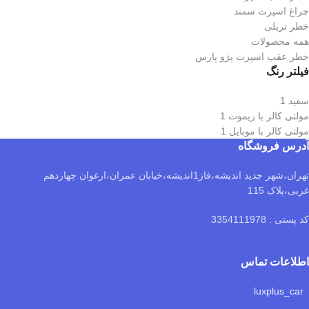
چراغ اسپرت سمند
خطر تریلی
همه محصولات
خطر عقب اسپرت پژو پارس
فیلتر رنگ
سفید
1
مولتی کالر با ریموت
1
مولتی کالر با موبایل
1
آدرس فروشگاه
تهران،شهر جدید اندیشه،فاز1اندیشه،خیابان عمران،ارغوان چهاردهم
غربی،پلاک 115
کد پستی : 3354111978
اطلاعات تماس
luxplus_car