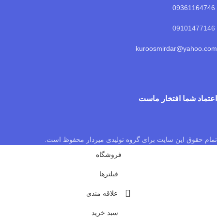
09361164746
09101477146
kuroosmirdar@yahoo.com
اعتماد شما افتخار ماست
تمام حقوق این سایت برای گروه تولیدی میردار محفوظ است.
فروشگاه
فیلترها
علاقه مندی
سبد خرید