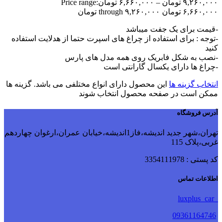
۹,۲۶۰,۰۰۰
تومان
–
۶,۶۶۰,۰۰۰
تومان
Price range:
۶,۶۶۰,۰۰۰ تومان through ۹,۲۶۰,۰۰۰ تومان
-قیمت برای یک جفت میباشد
-توجه : برای استفاده از چراغ های اسپرت حتما از هدلایت استفاده
کنید
-نصب به شکل فابریک روی همه مدل های پارس
-چراغ ها دارای یکسال گارانتی است
انتخاب گزینه ها
این محصول دارای انواع مختلفی می باشد. گزینه ها
ممکن است در صفحه محصول انتخاب شوند
آدرس فروشگاه
تهران،شهر جدید اندیشه،فاز1اندیشه،خیابان عمران،ارغوان چهاردهم
غربی،پلاک 115
کد پستی : 3354111978
اطلاعات تماس
luxplus_car
09361164746