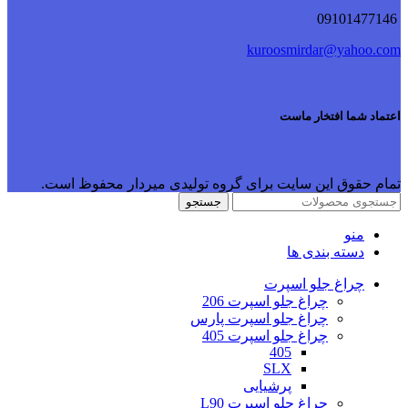
09101477146
kuroosmirdar@yahoo.com
اعتماد شما افتخار ماست
تمام حقوق این سایت برای گروه تولیدی میردار محفوظ است.
جستجو
منو
دسته بندی ها
چراغ جلو اسپرت
چراغ جلو اسپرت 206
چراغ جلو اسپرت پارس
چراغ جلو اسپرت 405
405
SLX
پرشیایی
چراغ جلو اسپرت L90