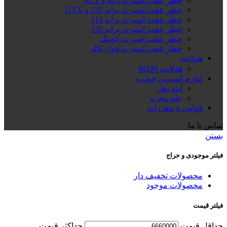
خطر عقب اسپرت 405 و SLX
خطر عقب اسپرت پراید 131 و GTX
خطر عقب اسپرت پراید 111
خطر عقب اسپرت پراید 132
خطر عقب اسپرت کوییک
خطر عقب اسپرت فول کالر
هدلایت
هدلایت MZM
لوازم اسپرتی خودرو
آینه بغل
جلو پنجره
قوانین و مقررات
تماس با ما
بستن
فیلتر موجودی و حراج
محصولات تخفیف دار
محصولات موجود
فیلتر قیمت
حداقل قیمت
حداكثر قيمت