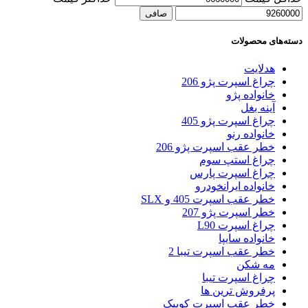
صافی
دسته‌های محصولات
هدلایت
چراغ اسپرت پژو 206
خانواده پژو
آینه بغل
چراغ اسپرت پژو 405
خانواده رنو
خطر عقب اسپرت پژو 206
چراغ استپ سوم
چراغ اسپرت پارس
خانواده ایرانخودرو
خطر عقب اسپرت 405 و SLX
خطر اسپرت پژو 207
چراغ اسپرت L90
خانواده سایپا
خطر عقب اسپرت تیبا 2
مه شکن
چراغ اسپرت تیبا
پرفروش ترین ها
خطر عقب اسپرت کوییک