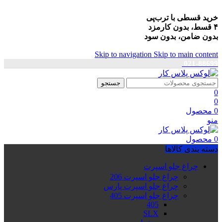
خرید قسطی با ترب‌پی
۴ قسط، بدون کارمزد
بدون ضامن، بدون سود
Skip to navigation
Skip to main content
021-88699
جستجو
0
0
0
محصول
منو
0
محصول
دسته بندی کالاها
چراغ جلو اسپرت
چراغ جلو اسپرت 206
چراغ جلو اسپرت پارس
چراغ جلو اسپرت 405
405
SLX