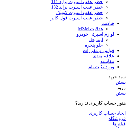
خطر عقب اسپرت پراید 111
خطر عقب اسپرت پراید 132
خطر عقب اسپرت کوییک
خطر عقب اسپرت فول کالر
هدلایت
هدلایت MZM
لوازم اسپرتی خودرو
آینه بغل
جلو پنجره
قوانین و مقررات
علاقه مندی
مقایسه
ورود / ثبت نام
سبد خرید
بستن
ورود
بستن
هنوز حساب کاربری ندارید؟
ایجاد حساب کاربری
فروشگاه
فیلترها