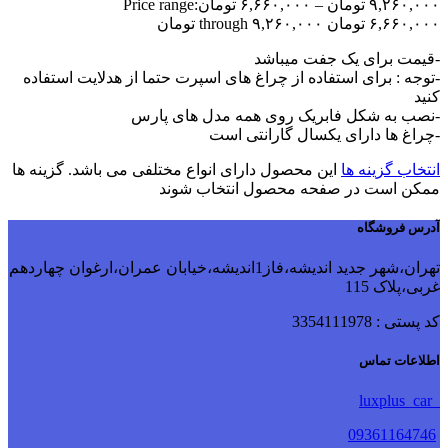
۹,۲۶۰,۰۰۰
تومان
–
۶,۶۶۰,۰۰۰
تومان
Price range:
۶,۶۶۰,۰۰۰ تومان through ۹,۲۶۰,۰۰۰ تومان
-قیمت برای یک جفت میباشد
-توجه : برای استفاده از چراغ های اسپرت حتما از هدلایت استفاده
کنید
-نصب به شکل فابریک روی همه مدل های پارس
-چراغ ها دارای یکسال گارانتی است
انتخاب گزینه ها
این محصول دارای انواع مختلفی می باشد. گزینه ها
ممکن است در صفحه محصول انتخاب شوند
آدرس فروشگاه
تهران،شهر جدید اندیشه،فاز1اندیشه،خیابان عمران،ارغوان چهاردهم
غربی،پلاک 115
کد پستی : 3354111978
اطلاعات تماس
luxplus_car
09361164746