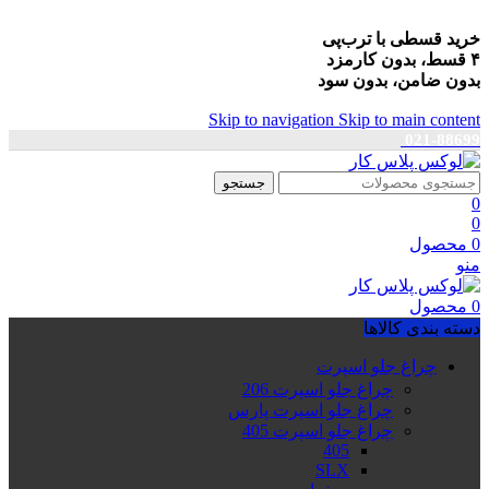
خرید قسطی با ترب‌پی
۴ قسط، بدون کارمزد
بدون ضامن، بدون سود
Skip to navigation
Skip to main content
021-88699
جستجو
0
0
0
محصول
منو
0
محصول
دسته بندی کالاها
چراغ جلو اسپرت
چراغ جلو اسپرت 206
چراغ جلو اسپرت پارس
چراغ جلو اسپرت 405
405
SLX