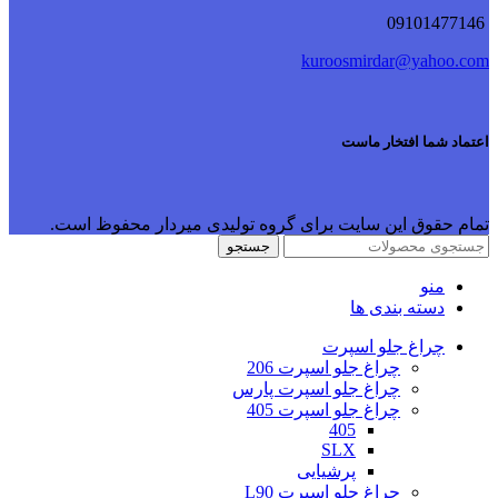
09101477146
kuroosmirdar@yahoo.com
اعتماد شما افتخار ماست
تمام حقوق این سایت برای گروه تولیدی میردار محفوظ است.
جستجو
منو
دسته بندی ها
چراغ جلو اسپرت
چراغ جلو اسپرت 206
چراغ جلو اسپرت پارس
چراغ جلو اسپرت 405
405
SLX
پرشیایی
چراغ جلو اسپرت L90