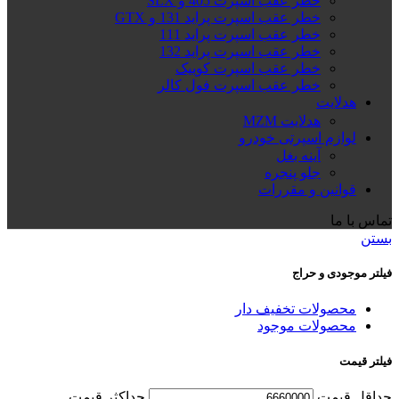
خطر عقب اسپرت 405 و SLX
خطر عقب اسپرت پراید 131 و GTX
خطر عقب اسپرت پراید 111
خطر عقب اسپرت پراید 132
خطر عقب اسپرت کوییک
خطر عقب اسپرت فول کالر
هدلایت
هدلایت MZM
لوازم اسپرتی خودرو
آینه بغل
جلو پنجره
قوانین و مقررات
تماس با ما
بستن
فیلتر موجودی و حراج
محصولات تخفیف دار
محصولات موجود
فیلتر قیمت
حداقل قیمت
حداكثر قيمت