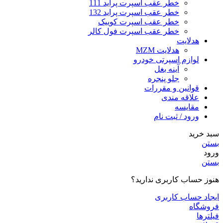
خطر عقب اسپرت پراید 111
خطر عقب اسپرت پراید 132
خطر عقب اسپرت کوییک
خطر عقب اسپرت فول کالر
هدلایت
هدلایت MZM
لوازم اسپرتی خودرو
آینه بغل
جلو پنجره
قوانین و مقررات
علاقه مندی
مقایسه
ورود / ثبت نام
سبد خرید
بستن
ورود
بستن
هنوز حساب کاربری ندارید؟
ایجاد حساب کاربری
فروشگاه
فیلترها